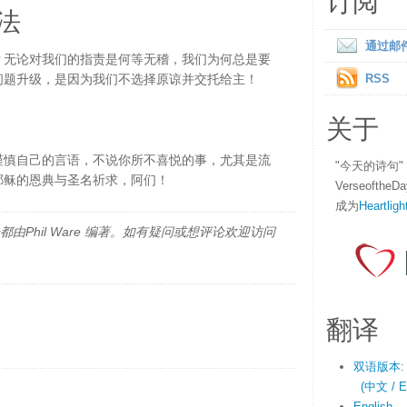
订阅
法
通过邮
？无论对我们的指责是何等无稽，我们为何总是要
问题升级，是因为我们不选择原谅并交托给主！
RSS
关于
谨慎自己的言语，不说你所不喜悦的事，尤其是流
"今天的诗句
耶稣的恩典与圣名祈求，阿们！
Verseofth
成为
Heartligh
由Phil Ware 编著。如有疑问或想评论欢迎访问
翻译
双语版本:
(中文 / En
English