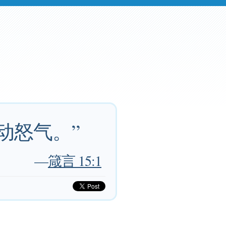
动怒气。”
—
箴言 15:1