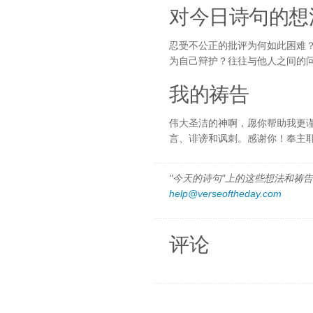
对今日诗句的想
忍受不公正的批评为何如此困难
为自己辩护？往往与他人之间的
我的祷告
伟大圣洁的神啊，愿你帮助我更
言、诽谤和讽刺。感谢你！奉主
"今天的诗句"上的这些想法和祷告都
help@verseoftheday.com
评论