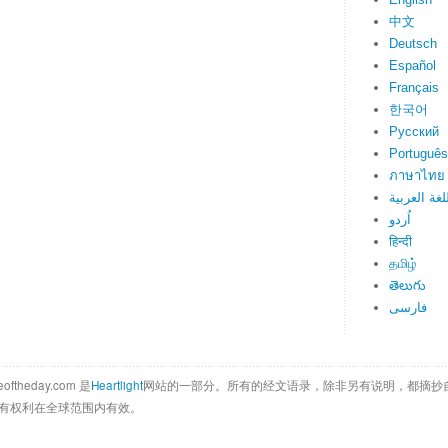
中文
Deutsch
Español
Français
한국어
Русский
Português
ภาษาไทย
لغة العربية
اُردو
हिन्दी
தமிழ்
తెలుగు
فارسی
eoftheday.com 是
Heartlight
网站的一部分。所有的经文语录，除非另有说明，都摘抄
ica公司所有权利在全球范围内有效。