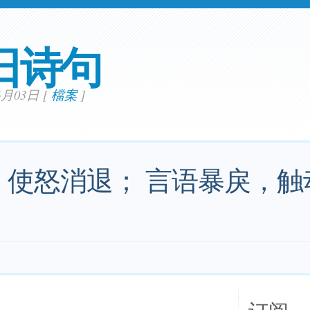
日诗句
06月03日
[
檔案
]
，使怒消退； 言语暴戾，触