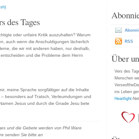
ish)
Abonni
s des Tages
Abonni
htigte oder unfaire Kritik auszuhalten? Warum
en, auch wenn die Anschuldigungen lächerlich
RSS
bleme, die wir mit anderen haben, nur deshalb,
Über un
ng entscheiden und die Probleme dem Herrn
Vers des Tage
Menschen wel
VerseoftheDa
 mir, meine Sprache sorgfältiger auf die Inhalte
ins Leben ger
st – besonders auf Tratsch, Verleumdungen und
Heartlight
-Ne
m Namen Jesus und durch die Gnade Jesu bete
es und die Gebete werden von Phil Ware
e senden Sie bitte an