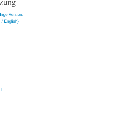
zung
hige Version:
/ English)
ال