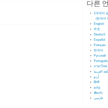
다른 
2개국어 
(한국어 / E
English
中文
Deutsch
Español
Français
한국어
Русский
Português
ภาษาไทย
لغة العربية
اُردو
हिन्दी
தமிழ்
తెలుగు
فارسی