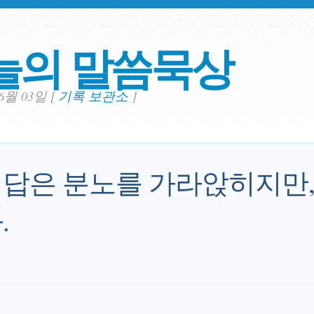
늘의 말씀묵상
06월 03일
[
기록 보관소
]
답은 분노를 가라앉히지만,
.