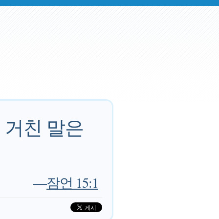
 거친 말은
—
잠언 15:1