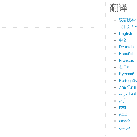
翻译
双语版本:
(中文 / En
English
中文
Deutsch
Español
Français
한국어
Русский
Português
ภาษาไทย
اللغة العرب
اُردو
हिन्दी
தமிழ்
తెలుగు
فارسی