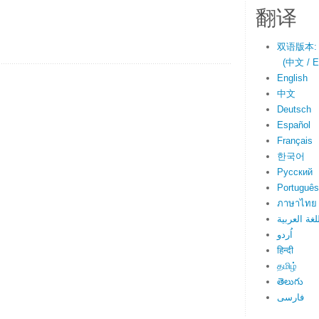
翻译
双语版本:
(中文 / En
English
中文
Deutsch
Español
Français
한국어
Русский
Português
ภาษาไทย
لغة العربية
اُردو
हिन्दी
தமிழ்
తెలుగు
فارسی