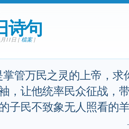
日诗句
06月11日
[
檔案
]
是掌管万民之灵的上帝，求
袖，让他统率民众征战，
的子民不致象无人照看的羊