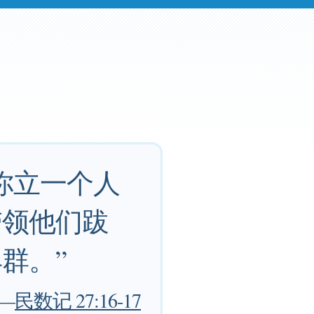
你立一个人
带领他们跋
群。”
—
民数记 27:16-17