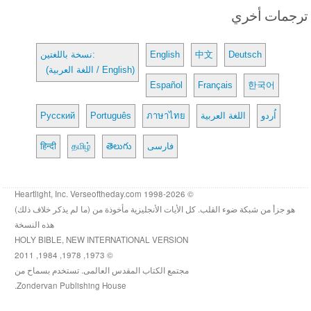
ترجمات أخري
Deutsch
中文
English
نسخة باللغتين:
(اللغة العربية / English)
Español
Français
한국어
اُردو
اللغة العربية
ภาษาไทย
Português
Русский
فارسی
తెలుగు
தமிழ்
हिन्दी
© 1998-2026 Heartlight, Inc. Verseoftheday.com
هو جزأ من شبكة ضوء القلب. كل الأيات الأنجليزية مأخوذة من (ما لم يذكر خلاف ذلك)
هذه النسخة
HOLY BIBLE, NEW INTERNATIONAL VERSION
© 1973, 1978, 1984, 2011
مجتمع الكتاب المقدس العالمى. تستخدم بسماح من
Zondervan Publishing House.