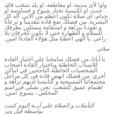
واو! لأى مدينة، او مقاطعة، او بلد تنتخب قائد
جديد، او لكنيسة تختار شيوخ و قساوسة أو
خدام، اى صلاة تكون اعظم من الاتي: اله كل
البشرية, من فضلك ضع قادة تتقدمنا و ترعانا
و تقودنا بنزاهة و استقامة متمثلين بطرقك
للسلام و الطهارة حتي لا نكون كخرفان بلا
راعي. يا الهي اعطنا مثل هؤلاء القادة! امين.
صلاتي
يا آبانا، من فضلك سامحنا على اختيار القادة
للاسباب الخاطئة وباختيار القادة اصحاب
الشخصيات الخاطئة الناجحين في اماكن
أخري. من فضلك انهض قادة فى كل مراحل
مجتمعاتنا المسيحية و كنايسنا لديهم نزاهة و
اهتمام عميق للشعب. نحن نصلي في اسم
المخلص ، يسوع. آمين.
التأملات و الصلاة على آيــة اليوم كتبت
بواسطة فيل وير