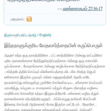
—
எண்ணாகமம் 27:16-17
பதிவுசெய்:
இருமொழிப்பதிப்பு (தமிழ் / English)
இந்தநாளுக்குரிய வேதவார்த்தையின் கருப்பொருள்
ஆஹா! எந்த ஒரு நகரத்திற்கோ , பட்டணத்திற்கோ அல்லது நாட்டிற்கோ
புதிய தலைவர்களை தேர்ந்துதெடுப்பதற்காக அல்லது ஒரு சபையில்
மூப்பர்களை , போதகர்களை அல்லது ஊழியர்களை தேர்ந்தெடுப்பதற்காக
, கர்த்தரிடத்தில் செய்யும் விண்ணப்பத்தை விட மிக சிறந்த ஜெபம்
என்னவாக இருக்க முடியும்: எல்லா மனுகுலத்தின் ஆண்டவரே,
தயவுசெய்து எங்களுக்கு முன்னே செல்லக்கூடிய , எங்களை மெய்யாய்
பராமரித்து, உம்முடைய சமாதானம் மற்றும் கிருபை நிறைந்த வழியை
மாதிரியாக கொண்டு உத்தம இருதயத்தோடே எங்களை வழிநடத்தும்
தலைவர்களை ஏற்படுத்தியருளும் . அப்பொழுது நாங்கள் மேய்ப்பன்
இல்லாத செம்மறி ஆடுகளைப் போல இருக்க மாட்டோம் . தேவனே ,
அத்தகைய தலைவர்களை எங்களுக்குத் தந்தருளும். ஆமென்!