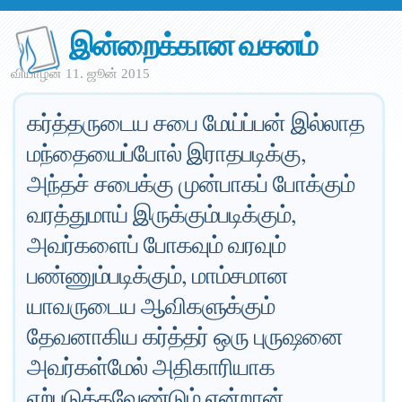
இன்றைக்கான வசனம்
வியாழன் 11. ஜூன் 2015
கர்த்தருடைய சபை மேய்ப்பன் இல்லாத
மந்தையைப்போல் இராதபடிக்கு,
அந்தச் சபைக்கு முன்பாகப் போக்கும்
வரத்துமாய் இருக்கும்படிக்கும்,
அவர்களைப் போகவும் வரவும்
பண்ணும்படிக்கும், மாம்சமான
யாவருடைய ஆவிகளுக்கும்
தேவனாகிய கர்த்தர் ஒரு புருஷனை
அவர்கள்மேல் அதிகாரியாக
ஏற்படுத்தவேண்டும் என்றான்.