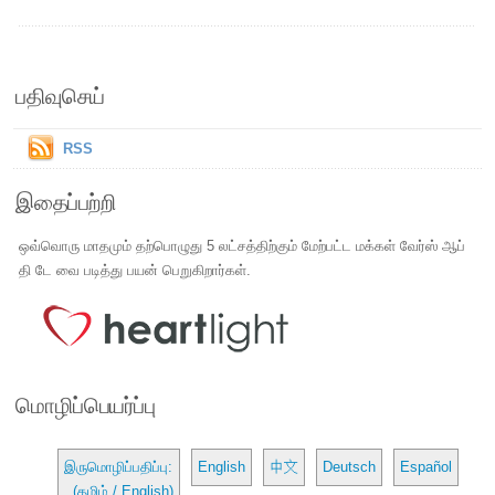
பதிவுசெய்
RSS
இதைப்பற்றி
ஒவ்வொரு மாதமும் தற்பொழுது 5 லட்சத்திற்கும் மேற்பட்ட மக்கள் வேர்ஸ் ஆப்
தி டே வை படித்து பயன் பெறுகிறார்கள்.
மொழிப்பெயர்ப்பு
இருமொழிப்பதிப்பு:
English
中文
Deutsch
Español
(தமிழ் / English)