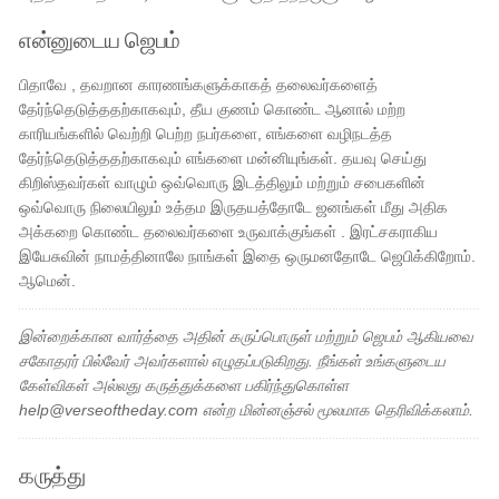
என்னுடைய ஜெபம்
பிதாவே , தவறான காரணங்களுக்காகத் தலைவர்களைத்
தேர்ந்தெடுத்ததற்காகவும், தீய குணம் கொண்ட ஆனால் மற்ற
காரியங்களில் வெற்றி பெற்ற நபர்களை, எங்களை வழிநடத்த
தேர்ந்தெடுத்ததற்காகவும் எங்களை மன்னியுங்கள். தயவு செய்து
கிறிஸ்தவர்கள் வாழும் ஒவ்வொரு இடத்திலும் மற்றும் சபைகளின்
ஒவ்வொரு நிலையிலும் உத்தம இருதயத்தோடே ஜனங்கள் மீது அதிக
அக்கறை கொண்ட தலைவர்களை உருவாக்குங்கள் . இரட்சகராகிய
இயேசுவின் நாமத்தினாலே நாங்கள் இதை ஒருமனதோடே ஜெபிக்கிறோம்.
ஆமென்.
இன்றைக்கான வார்த்தை அதின் கருப்பொருள் மற்றும் ஜெபம் ஆகியவை
சகோதரர் பில்வேர் அவர்களால் எழுதப்படுகிறது. நீங்கள் உங்களுடைய
கேள்விகள் அல்லது கருத்துக்களை பகிர்ந்துகொள்ள
help@verseoftheday.com என்ற மின்னஞ்சல் மூலமாக தெரிவிக்கலாம்.
கருத்து