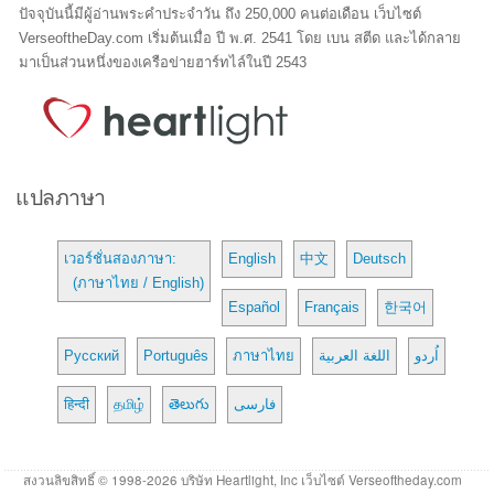
ปัจจุบันนี้มีผู้อ่านพระคำประจำวัน ถึง 250,000 คนต่อเดือน เว็บไซต์
VerseoftheDay.com เริ่มต้นเมื่อ ปี พ.ศ. 2541 โดย เบน สตีด และได้กลาย
มาเป็นส่วนหนึ่งของเครือข่ายฮาร์ทไล์ในปี 2543
แปลภาษา
เวอร์ชั่นสองภาษา:
English
中文
Deutsch
(ภาษาไทย / English)
Español
Français
한국어
Русский
Português
ภาษาไทย
اللغة العربية
اُردو
हिन्दी
தமிழ்
తెలుగు
فارسی
สงวนลิขสิทธิ์ © 1998-2026 บริษัท Heartlight, Inc เว็บไซต์ Verseoftheday.com