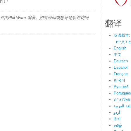
阿们！
由Phil Ware 编著。如有疑问或想评论欢迎访问
翻译
双语版本:
(中文 / En
English
中文
Deutsch
Español
Français
한국어
Русский
Português
ภาษาไทย
لغة العربية
اُردو
हिन्दी
தமிழ்