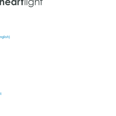
glish)
ال