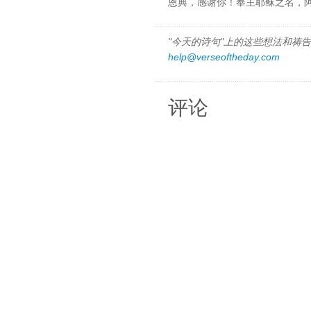
恩典，感谢你！奉主耶稣之名，
"今天的诗句"上的这些想法和祷告都
help@verseoftheday.com
评论