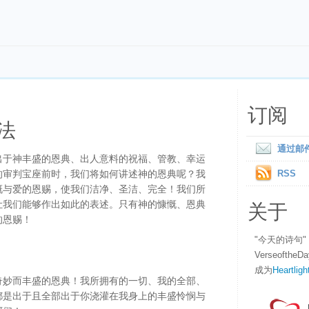
订阅
法
通过邮
出于神丰盛的恩典、出人意料的祝福、管教、幸运
的审判宝座前时，我们将如何讲述神的恩典呢？我
RSS
慨与爱的恩赐，使我们洁净、圣洁、完全！我们所
关于
让我们能够作出如此的表述。只有神的慷慨、恩典
的恩赐！
"今天的诗句
Verseofth
成为
Heartligh
奇妙而丰盛的恩典！我所拥有的一切、我的全部、
都是出于且全部出于你浇灌在我身上的丰盛怜悯与