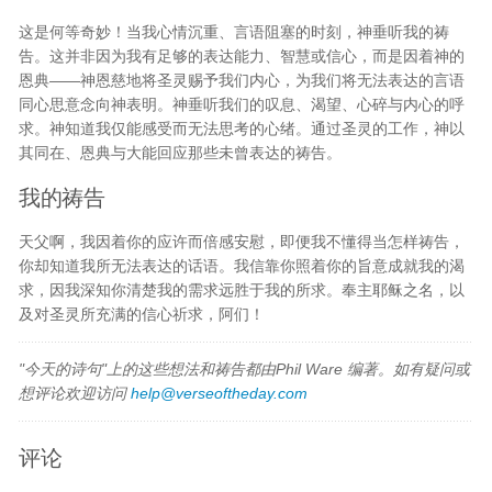
这是何等奇妙！当我心情沉重、言语阻塞的时刻，神垂听我的祷
告。这并非因为我有足够的表达能力、智慧或信心，而是因着神的
恩典——神恩慈地将圣灵赐予我们内心，为我们将无法表达的言语
同心思意念向神表明。神垂听我们的叹息、渴望、心碎与内心的呼
求。神知道我仅能感受而无法思考的心绪。通过圣灵的工作，神以
其同在、恩典与大能回应那些未曾表达的祷告。
我的祷告
天父啊，我因着你的应许而倍感安慰，即便我不懂得当怎样祷告，
你却知道我所无法表达的话语。我信靠你照着你的旨意成就我的渴
求，因我深知你清楚我的需求远胜于我的所求。奉主耶稣之名，以
及对圣灵所充满的信心祈求，阿们！
"今天的诗句"上的这些想法和祷告都由Phil Ware 编著。如有疑问或
想评论欢迎访问
help@verseoftheday.com
评论