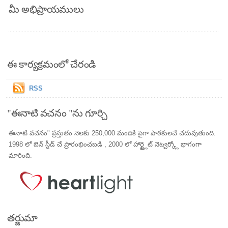
మీ అభిప్రాయములు
ఈ కార్యక్రమంలో చేరండి
RSS
"ఈనాటి వచనం "ను గూర్చి
ఈనాటి వచనం" ప్రస్తుతం నెలకు 250,000 మందికి పైగా పాఠకులచే చదువుతుంది.
1998 లో బెన్ స్టీడ్ చే ప్రారంభించబడి , 2000 లో హార్ట్లైట్ నెట్వర్క్లో భాగంగా
మారింది.
తర్జుమా