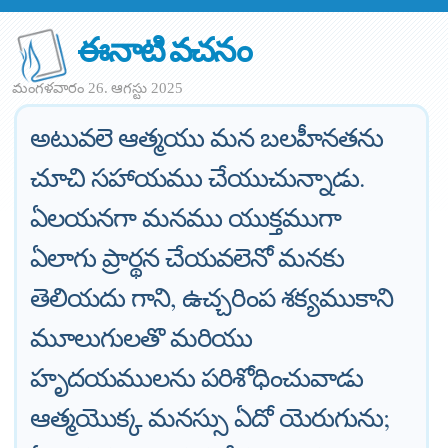
ఈనాటి వచనం
మంగళవారం 26. ఆగస్టు 2025
అటువలె ఆత్మయు మన బలహీనతను
చూచి సహాయము చేయుచున్నాడు.
ఏలయనగా మనము యుక్తముగా
ఏలాగు ప్రార్థన చేయవలెనో మనకు
తెలియదు గాని, ఉచ్చరింప శక్యముకాని
మూలుగులతొ మరియు
హృదయములను పరిశోధించువాడు
ఆత్మయొక్క మనస్సు ఏదో యెరుగును;