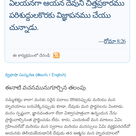
ఏలయనగా ఆయన దేవుని చిత్తప్రకారము
పరిశుద్దులకొరకు విజ్ఞాపనము చేయు
చున్నాడు.
—
రోమా 8:26
ఈ కార్యక్రమంలో చేరండి:
ద్విభాషా సంస్కరణ (తెలుగు / English)
ఈనాటి వచనమునుగూర్చిన తలంపు
నమ్మశక్యం కాదా! మనకు సరైన పదాలు దొరకనప్పుడు మరియు మన
హృదయాలు బరువెక్కినప్పుడు కూడా, దేవుడు మన ప్రార్థనలను వింటాడు.
మనం స్పష్టంగా, జ్ఞానవంతంగా లేదా విశ్వాసపాత్రంగా ఉన్నందున నేను
ప్రార్థించాల్సినంత ప్రార్థించడం లేదు. కాదు, ఎందుకంటే మన మాటలు ఏమి
గ్రహించలేవో మరియు మన స్వరాలు మరియు మనస్సులు ఏమి వ్యక్తపరచలేవో
ఆయనకు తెలియజేయడానికి దేవుడు తన ఆత్మను మన హృదయాలలో