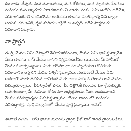
ఉంచాడు. దేవుడు మన మూలుగులు, మన కోరికలు, మన హృదయ వేదనలు
మరియు మన హృదయ విదారకాలను వింటాడు. మనం ఏమి ఆలోచించలేమో,
ఏమి అనుభూతి చెందుతామో ఆయనకు తెలుసు. పరిశుద్ధాత్మ పని ద్వారా,
ఆయన తన ఉనికి, కృప మరియు శక్తితో ఆ ఉచ్ఛరించలేని ప్రార్థనలకు
సమాధానమిస్తాడు.
నా ప్రార్థన
తండ్రీ, మేము ఏమి చెప్పాలో తెలియకపోయినా, మేము ఏమి భావిస్తున్నామో
మీకు తెలుసు, కానీ మేము దానిని వ్యక్తపరచలేము అయినను మీ హామీతో
మేము ఓదార్చబడ్డాము. మీరు తగినట్లుగా మా హృదయాల కోరికలకు
సమాధానం ఇస్తారని మేము విశ్వసిస్తున్నాము, ఎందుకంటే మేము ఏమి
అడగాలో మాకు తెలిసిన దానికంటే మీకు చాలా ఎక్కువ తెలుసు అని మేము
నమ్ముతున్నాము. వీటన్నిటితో పాటు, మీ చిత్తానికి మరియు మా శ్రేయస్సుకు
అనుగుణంగా, మీ మహిమ కోసం మా అభ్యర్థనలను మీకు అందించాలని
మేము పరిశుద్ధాత్మను విశ్వసిస్తున్నాము. యేసు నామంలో, మరియు
పరిశుద్ధాత్మపై పూర్తి విశ్వాసంతో, మేము ప్రార్థిస్తున్నాము. ఆమెన్.
ఈనాటి వచనం" లోని భావన మరియు ప్రార్థన ఫీల్ వారే గారిచే వ్రాయబడినవి.