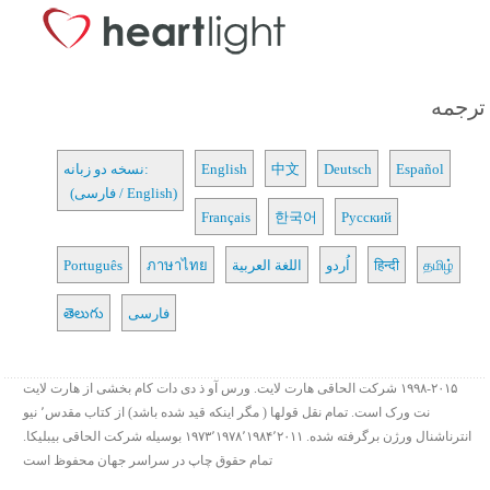
ترجمه
Español
Deutsch
中文
English
نسخه دو زبانه:
(فارسی / English)
Français
한국어
Русский
தமிழ்
हिन्दी
اُردو
اللغة العربية
ภาษาไทย
Português
فارسی
తెలుగు
۱۹۹۸-۲۰۱۵ شرکت الحاقی هارت لایت. ورس آو ذ دی دات کام بخشی از هارت لایت
نت ورک است. تمام نقل قولها ( مگر اینکه قید شده باشد) از کتاب مقدس٬ نیو
انترناشنال ورژن برگرفته شده. ۱۹۷۳٬۱۹۷۸٬۱۹۸۴٬۲۰۱۱ بوسیله شرکت الحاقی بیبلیکا.
تمام حقوق چاپ در سراسر جهان محفوظ است