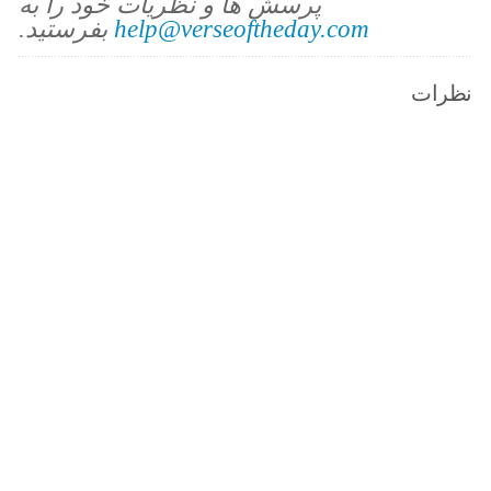
پرسش ها و نظریات خود را به
help@verseoftheday.com
بفرستید.
نظرات