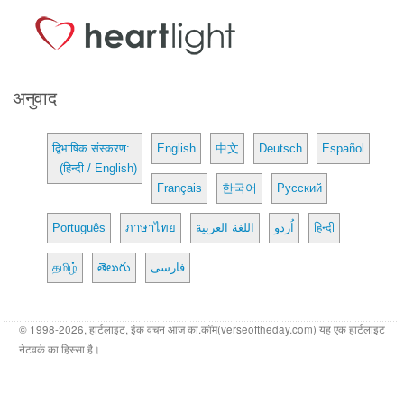
अनुवाद
द्विभाषिक संस्करण:
English
中文
Deutsch
Español
(हिन्दी / English)
Français
한국어
Русский
Português
ภาษาไทย
اللغة العربية
اُردو
हिन्दी
தமிழ்
తెలుగు
فارسی
© 1998-2026, हार्टलाइट, इंक वचन आज का.कॉम(verseoftheday.com) यह एक हार्टलाइट
नेटवर्क का हिस्सा है।