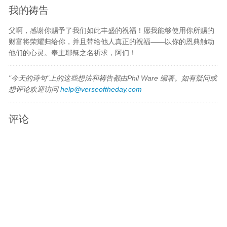
我的祷告
父啊，感谢你赐予了我们如此丰盛的祝福！愿我能够使用你所赐的
财富将荣耀归给你，并且带给他人真正的祝福——以你的恩典触动
他们的心灵。奉主耶稣之名祈求，阿们！
"今天的诗句"上的这些想法和祷告都由Phil Ware 编著。如有疑问或
想评论欢迎访问
help@verseoftheday.com
评论