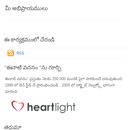
మీ అభిప్రాయములు
ఈ కార్యక్రమంలో చేరండి
RSS
"ఈనాటి వచనం "ను గూర్చి
ఈనాటి వచనం" ప్రస్తుతం నెలకు 250,000 మందికి పైగా పాఠకులచే చదువుతుంది.
1998 లో బెన్ స్టీడ్ చే ప్రారంభించబడి , 2000 లో హార్ట్లైట్ నెట్వర్క్లో భాగంగా
మారింది.
తర్జుమా