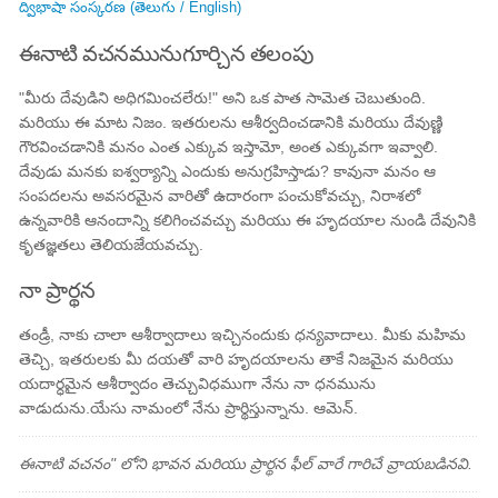
ద్విభాషా సంస్కరణ (తెలుగు / English)
ఈనాటి వచనమునుగూర్చిన తలంపు
"మీరు దేవుడిని అధిగమించలేరు!" అని ఒక పాత సామెత చెబుతుంది.
మరియు ఈ మాట నిజం. ఇతరులను ఆశీర్వదించడానికి మరియు దేవుణ్ణి
గౌరవించడానికి మనం ఎంత ఎక్కువ ఇస్తామో, అంత ఎక్కువగా ఇవ్వాలి.
దేవుడు మనకు ఐశ్వర్యాన్ని ఎందుకు అనుగ్రహిస్తాడు? కావునా మనం ఆ
సంపదలను అవసరమైన వారితో ఉదారంగా పంచుకోవచ్చు, నిరాశలో
ఉన్నవారికి ఆనందాన్ని కలిగించవచ్చు మరియు ఈ హృదయాల నుండి దేవునికి
కృతజ్ఞతలు తెలియజేయవచ్చు.
నా ప్రార్థన
తండ్రీ, నాకు చాలా ఆశీర్వాదాలు ఇచ్చినందుకు ధన్యవాదాలు. మీకు మహిమ
తెచ్చి, ఇతరులకు మీ దయతో వారి హృదయాలను తాకే నిజమైన మరియు
యదార్ధమైన ఆశీర్వాదం తెచ్చువిధముగా నేను నా ధనమును
వాడుదును.యేసు నామంలో నేను ప్రార్థిస్తున్నాను. ఆమెన్.
ఈనాటి వచనం" లోని భావన మరియు ప్రార్థన ఫీల్ వారే గారిచే వ్రాయబడినవి.