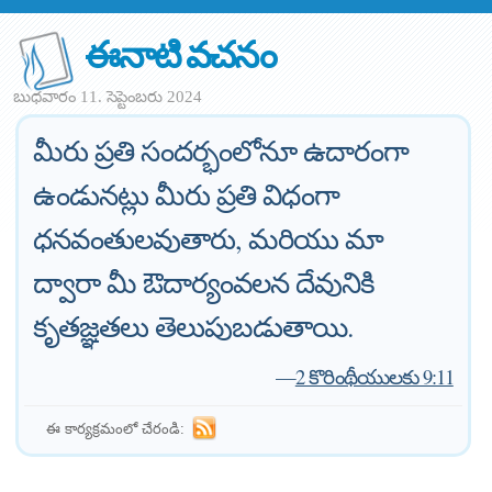
ఈనాటి వచనం
బుధవారం 11. సెప్టెంబరు 2024
మీరు ప్రతి సందర్భంలోనూ ఉదారంగా
ఉండునట్లు మీరు ప్రతి విధంగా
ధనవంతులవుతారు, మరియు మా
ద్వారా మీ ఔదార్యంవలన దేవునికి
కృతజ్ఞతలు తెలుపుబడుతాయి.
—
2 కొరింథీయులకు 9:11
ఈ కార్యక్రమంలో చేరండి: