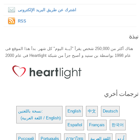
اشترك عن طريق البريد الإلكترونى
RSS
نبذة
هناك أكثر من 250,000 شخص يقرأ "آيــة اليوم" كل شهر. بدأ هذا الموقع فى
عام 1998 بواسطة بن ستيد و أصبح جزأ من شبكة Heartlight فى عام 2000
ترجمات أخري
Deutsch
中文
English
نسخة باللغتين:
(اللغة العربية / English)
Español
Français
한국어
اُردو
اللغة العربية
ภาษาไทย
Português
Русский