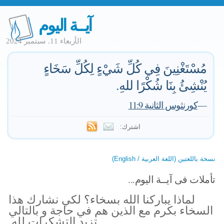
آيــة اليوم
الأربعاء 11. سبتمبر 2024
مُسْتَغْنِينَ فِي كُلِّ شَيْءٍ لِكُلِّ سَخَاءٍ
يُنْشِئُ بِنَا شُكْرًا للهِ.
—
كورنثوس الثانية 11:9
اشترك:
نسخة باللغتين (اللغة العربية / English)
تأملات فى آيــة اليوم...
لماذا يباركنا الله بسخاء؟ لكي نشارك هذا
السخاء بكرم مع الذين هم في حاجة و بالتالي
تزيد التشكرات لله.