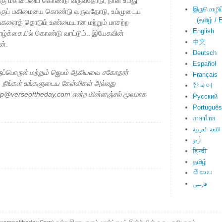
க்கு மகிமையை கொண்டு வருவதோடு, நான் உமது
இருமொழிப்ப
க்குப் மகிமையை கொண்டு வருவதோடு, உம்முடைய
(தமிழ் / E
்களைத் தொடும் உண்மையான மற்றும் மாசற்ற
English
்க்கையில் கொண்டு வரட்டும்.. இயேசுவின்
中文
ன்.
Deutsch
Español
ப்பொருள் மற்றும் ஜெபம் ஆகியவை சகோதரர்
Français
ு. நீங்கள் உங்களுடைய கேள்விகள் அல்லது
한국어
elp@verseoftheday.com என்ற மின்னஞ்சல் மூலமாக
Русский
Português
ภาษาไทย
اللغة العربية
اُردو
हिन्दी
தமிழ்
తెలుగు
فارسی