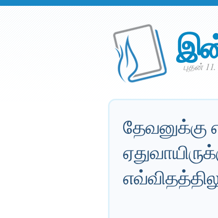
இன
புதன் 11.
தேவனுக்கு 
ஏதுவாயிருக்
எவ்விதத்தில