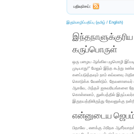
பதிவுசெய்:
இருமொழிப்பதிப்பு (தமிழ் / English)
இந்தநாளுக்குரி
கருப்பொருள்
ஒரு பழைய ஆங்கில பழமொழி இப்படிய
முடியாது!" மேலும் இந்த கூற்று உ
கனப்படுத்தவும் நாம் எவ்வளவு 
கொடுக்க வேண்டும். தேவனானவர் ஏன
ஆகவே, அந்தச் ஐசுவரியங்களை தேவை
கொள்ளலாம், துன்பத்தில் இருப்பவர்க
இருதயத்திலிருந்து தேவனுக்கு நன்ற
என்னுடைய ஜெபம
பிதாவே , எனக்கு அநேக ஆசீர்வாதங