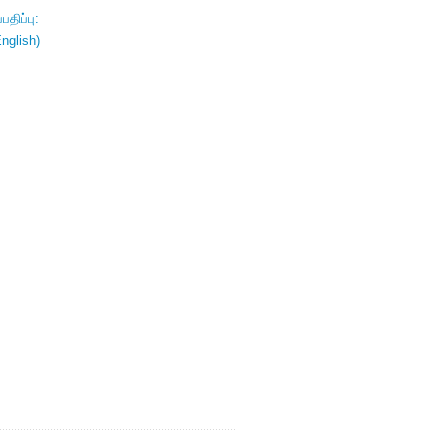
திப்பு:
nglish)