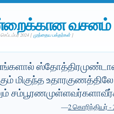
்றைக்கான வசனம்
 செப்டம்பர் 2024
[
முந்தைய பக்தர்கள்
]
எங்களால் ஸ்தோத்திரமுண்டா
கும் மிகுந்த உதாரகுணத்திலே 
ும் சம்பூரணமுள்ளவர்களாவீர்
—
2 கொரிந்தியர் - 2