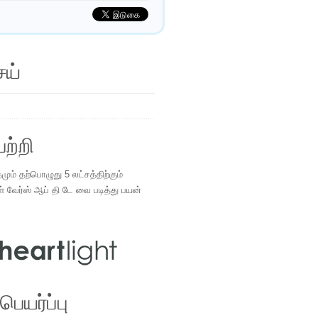
ெய்
ற்றி
ம் தற்பொழுது 5 லட்சத்திற்கும்
ள் வேர்ஸ் ஆப் தி டே வை படித்து பயன்
.
ெயர்ப்பு