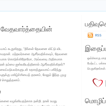
பதிவுச
ய வேதவார்த்தையின்
RSS
இதைப்ப
ாய் கூறுகிறது, "நீங்கள் தேவனை விட்டு விட
ண்மைதான். மற்றவர்களை ஆசீர்வதிக்கவும், தேவனை
ஒவ்வொரு மாதமு
அதிகமாக கொடுக்கிறோமோ, அவ்வளவு அதிகமாக
மேற்பட்ட மக்க
் நம்மை ஐஸ்வரியத்தினால் ஆசீர்வதிக்கிறார்?
பெறுகிறார்கள்
ப்படுபவர்களுடன் உதாரத்துவமாய் பகிர்ந்து
ளுக்கு மகிழ்ச்சியைத் தரலாம், மேலும் இந்த முழு
ி செலுத்தலாம்.
்
மொழிப்ப
்களை வழங்கியதற்காக நன்றி. நான் உமது