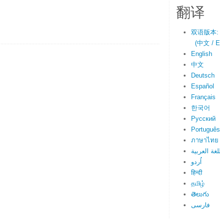
翻译
双语版本:
(中文 / En
English
中文
Deutsch
Español
Français
한국어
Русский
Português
ภาษาไทย
اللغة العرب
اُردو
हिन्दी
தமிழ்
తెలుగు
فارسی