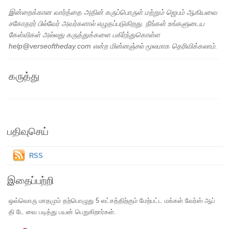
இன்றைக்கான வார்த்தை அதின் கருப்பொருள் மற்றும் ஜெபம் ஆகியவை
சகோதரர் பில்வேர் அவர்களால் எழுதப்படுகிறது. நீங்கள் உங்களுடைய
கேள்விகள் அல்லது கருத்துக்களை பகிர்ந்துகொள்ள
help@verseoftheday.com என்ற மின்னஞ்சல் மூலமாக தெரிவிக்கலாம்.
கருத்து
பதிவுசெய்
RSS
இதைப்பற்றி
ஒவ்வொரு மாதமும் தற்பொழுது 5 லட்சத்திற்கும் மேற்பட்ட மக்கள் வேர்ஸ் ஆப்
தி டே வை படித்து பயன் பெறுகிறார்கள்.