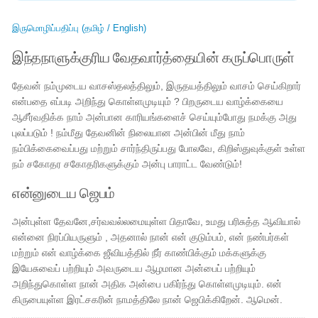
இருமொழிப்பதிப்பு (தமிழ் / English)
இந்தநாளுக்குரிய வேதவார்த்தையின் கருப்பொருள்
தேவன் நம்முடைய வாசஸ்தலத்திலும், இருதயத்திலும் வாசம் செய்கிறார்
என்பதை எப்படி அறிந்து கொள்ளமுடியும் ? பிறருடைய வாழ்க்கையை
ஆசீர்வதிக்க நாம் அன்பான காரியங்களைச் செய்யும்போது நமக்கு அது
புலப்படும் ! நம்மீது தேவனின் நிலையான அன்பின் மீது நாம்
நம்பிக்கைவைப்பது மற்றும் சார்ந்திருப்பது போலவே, கிறிஸ்துவுக்குள் உள்ள
நம் சகோதர சகோதரிகளுக்கும் அன்பு பாராட்ட வேண்டும்!
என்னுடைய ஜெபம்
அன்புள்ள தேவனே,சர்வவல்லமையுள்ள பிதாவே, உமது பரிசுத்த ஆவியால்
என்னை நிரப்பியருளும் , அதனால் நான் என் குடும்பம், என் நண்பர்கள்
மற்றும் என் வாழ்க்கை ஜீவியத்தில் நீர் காண்பிக்கும் மக்களுக்கு
இயேசுவைப் பற்றியும் அவருடைய ஆழமான அன்பைப் பற்றியும்
அறிந்துகொள்ள நான் அதிக அன்பை பகிர்ந்து கொள்ளமுடியும். என்
கிருபையுள்ள இரட்சகரின் நாமத்திலே நான் ஜெபிக்கிறேன். ஆமென்.