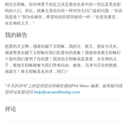
相信主耶稣。你对神爱子的定义决定着你生命中的一切以及受你影
响的人们。所以，就像主亲自问你一样对待主问门徒的问题：“你说
我是谁？”我为你祷告，希望你的回答同彼得一样：“你是弥赛亚，
永生神的儿子。”
我的祷告
慈爱的天父啊，感谢你赐下主耶稣，我的主、救主、朋友与兄长。
感谢赞美你赐下主耶稣向我们彰显你的形象！感谢你借着主耶稣钉
十架向我们显明了你的爱！我深信主耶稣就是基督、永生神的儿
子，唯独主耶稣能够为我们带来自由、赦免、洁净与完全的救赎。
感谢主！奉主耶稣圣名祈求，阿们！
"今天的诗句"上的这些想法和祷告都由Phil Ware 编著。如有疑问或
想评论欢迎访问
help@verseoftheday.com
评论