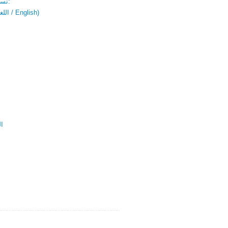
نسخة باللغتين:
(اللغة العربية / English)
ال