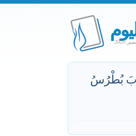
ليوم
جَابَ بُطْرُسُ