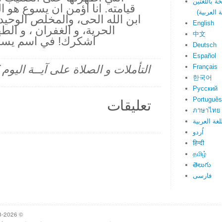
قيامته. انا اؤمن ان يسوع هو ا
ابن الله الحى، والمخلص الوحيد
English
الحرية، و الغفران ، و الط
中文
اشكرك! في اسم يسوع
Deutsch
Español
Français
التأملات و الصلاة على آيــة اليو
한국어
Русский
Português
تعليقات
ภาษาไทย
لغة العربية
اُردو
हिन्दी
தமிழ்
తెలుగు
فارسی
© 1998-2026 Heartlight, Inc. Verseoftheday.com