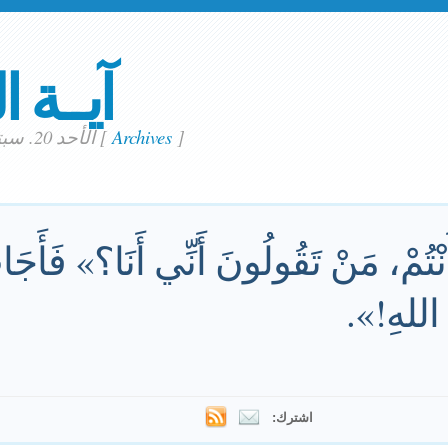
آيــة ا
]
Archives
[
الأحد 20. سبتمبر 2020
َنْتُمْ، مَنْ تَقُولُونَ أَنِّي أَنَا؟» فَأَ
اللهِ!».
اشترك: