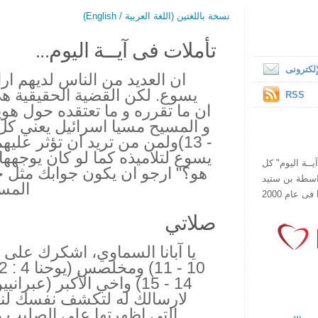
نسخة باللغتين (اللغة العربية / English)
تأملات فى آيــة اليوم...
لكترونى
ان العديد من الناس لديهم ار
يسوع. لكن القضية الحقيقية هى
RSS
ان ما تقرره و ما تعتقده حول هوية
- 13)ولمن من تريد ان تؤثر علي
يسوع لتلاميذه كما لو كان يوجهها
ص يقرأ "آيــة اليوم" كل
هو؟" ارجو ان يكون جوابك مثل
هذا الموقع فى عام 1998 بواسطة بن ستيد
المسي
صلاتي
لارسالك له لتكشف نفسك لن
التي اظهرتها على الصليب م