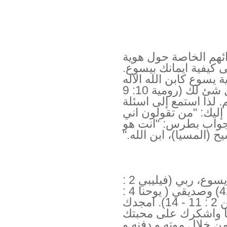
ائهم الخاصة حول هوية
 كيفية ايمانك بيسوع.
 يسوع كابن الله الاله
و المسيح مسيا اسرائيل يعني كل شئ لك (رومية 10: 9
هم. لذا استمع إلى اسئلة
 إليك: "من تقولون اني
 جواب بطرس: "انت هو
ح (المسيا)، ابن الله."
يا آبانا السماوي، اشكرك على يسوع، ربي (فيليبي 2 :
10 - 11) ومخلصس (يوحنا 4 : 42) وصديقي ( يوحنا 4 :
14 - 15) واخي الأكبر (عبرانيين 2 : 11 - 14). امجدك
ا واشكرك على محبتك
ن خلال موته و دفنه و