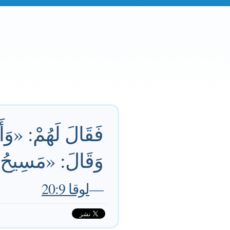
فَقَالَ لَهُمْ: «وَأ
وَقَالَ: «مَسِيحُ 
—
لوقا 20:9