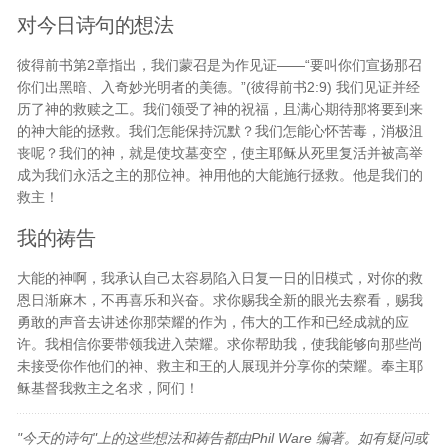
对今日诗句的想法
彼得前书第2章指出，我们蒙召是为作见证——“要叫你们宣扬那召
你们出黑暗、入奇妙光明者的美德。”(彼得前书2:9) 我们见证并经
历了神的救赎之工。我们领受了神的祝福，且满心期待那将要到来
的神大能的拯救。我们怎能保持沉默？我们怎能心怀苦毒，消极沮
丧呢？我们的神，就是使坟墓变空，使主耶稣从死里复活并被高举
成为我们永活之主的那位神。神用他的大能施行拯救。他是我们的
救主！
我的祷告
大能的神啊，我承认自己太容易陷入日复一日的旧模式，对你的救
恩日渐麻木，不再喜乐和兴奋。求你赐我全新的眼光去察看，赐我
勇敢的声音去讲述你那荣耀的作为，伟大的工作和已经成就的应
许。我相信你要带领我进入荣耀。求你帮助我，使我能够向那些尚
未接受你作他们的神、救主和王的人展现并分享你的荣耀。奉主耶
稣基督我救主之名求，阿们！
"今天的诗句"上的这些想法和祷告都由Phil Ware 编著。如有疑问或