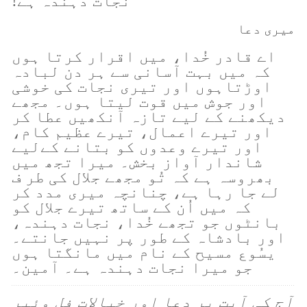
نجات دہندہ ہے!
میری دعا
اے قادر خُدا، میں اقرار کرتا ہوں
کہ میں بہت آسانی سے ہر دن لبادہ
اوڑتاہوں اور تیری نجات کی خوشی
اور جوش میں قوت لیتا ہوں۔ مجھے
دیکھنے کے لیے تازہ آنکھیں عطا کر
اور تیرے اعمال، تیرے عظیم کام،
اور تیرے وعدوں کو بتانے کےلیے
شاندار آواز بخش۔ میرا تجھ میں
بھروسہ ہے کہ تُو مجھے جلال کی طر ف
لے جا رہا ہے، چنانچہ میری مدد کر
کہ میں اُن کے ساتھ تیرے جلال کو
بانٹوں جو تجھے خُدا، نجات دہندہ،
اور بادشاہ کے طور پر نہیں جانتے۔
یسُوع مسیح کے نام میں مانگتا ہوں
جو میرا نجات دہندہ ہے۔ آمین۔
آج کی آیت پر دعا اور خیالات فل وئیر