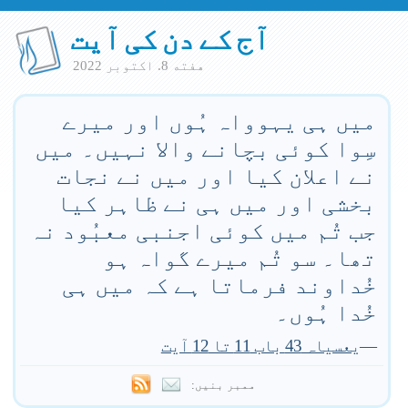
آج کے دن کی آیت
هفته 8. اكتوبر 2022
میں ہی یہوواہ ہُوں اور میرے
سِوا کوئی بچانے والا نہیں۔ میں
نے اعلان کیا اور میں نے نجات
بخشی اور میں ہی نے ظاہر کیا
جب تُم میں کوئی اجنبی معبُود نہ
تھا۔ سو تُم میرے گواہ ہو
خُداوند فرماتا ہے کہ میں ہی
خُدا ہُوں۔
—
یعسیاہ 43 باب 11 تا 12 آیت
ممبر بنیں: