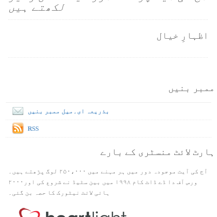
لکھتے ہیں
اظہارِ خیال
ممبر بنیں
بذریعہ ای۔میل ممبر بنیں
RSS
ہارٹ لائٹ منسٹری کے بارے
آج کی آیت موجودہ دور میں ہر مہنے میں ۲۵۰،۰۰۰ لوگ پڑھتے ہیں۔
ورس آف دا ڈے ڈاٹ کام ۱۹۹۸ میں بین سٹیڈ نے شروع کی اور۲۰۰۰
ہائی لائٹ نیٹورک کا حصہ بن گئی۔