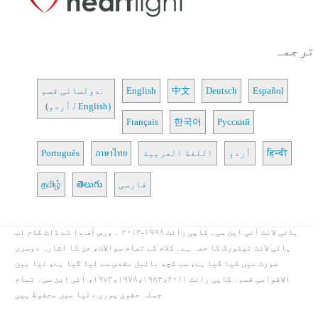
ترجمہ
Español
Deutsch
中文
English
دولسانی قسم:
(اُردو / English)
Français
한국어
Русский
हिन्दी
اُردو
اللغة العربية
ภาษาไทย
Português
فارسی
తెలుగు
தமிழ்
ہائی لائٹ آئی این سی۔ کاپی رائٹ ۱۹۹۸-۲۰۱۳ ۔ ورس آف دا ڈے ڈاٹ کام اب
ہائی لائٹ نیٹورک کا حصہ ہے۔ کلام کے تمام سوالات، جن کا اشارہ دوسری
صورت میں کیا گیا ہے، سب کچھ بائبل مقدس سے لیا گیا ہے، نیا بین
الاقوامی قسم۔ کاپی رائٹ ۱۹۷۳،۱۹۷۸،۱۹۸۴،۲۰۱۱، آئی این سی۔ تمام
جملہ حقوق پوری دنیا میں محفوظ ہیں