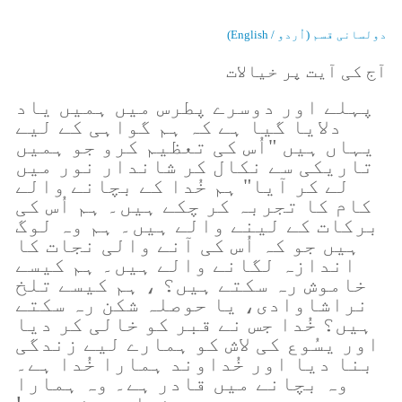
دولسانی قسم (اُردو / English)
آج کی آیت پر خیالات
پہلے اور دوسرے پطرس میں ہمیں یاد
دلایا گیا ہے کہ ہم گواہی کے لیے
یہاں ہیں "اُس کی تعظیم کرو جو ہمیں
تاریکی سے نکال کر شاندار نور میں
لے کر آیا" ہم خُدا کے بچانے والے
کام کا تجربہ کر چکے ہیں۔ ہم اُس کی
برکات کے لینے والے ہیں۔ ہم وہ لوگ
ہیں جو کہ اُس کی آنے والی نجات کا
اندازہ لگانے والے ہیں۔ ہم کیسے
خاموش رہ سکتے ہیں؟ ، ہم کیسے تلخ
نراشاوادی، یا حوصلہ شکن رہ سکتے
ہیں؟ خُدا جس نے قبر کو خالی کر دیا
اور یسُوع کی لاش کو ہمارے لیے زندگی
بنا دیا اور خُداوند ہمارا خُدا ہے۔
وہ بچانے میں قادر ہے۔ وہ ہمارا