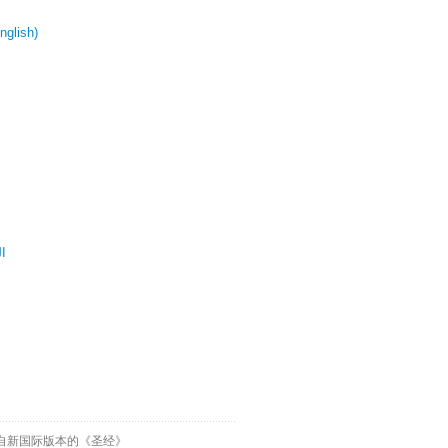
glish)
ال
自新国际版本的《圣经》