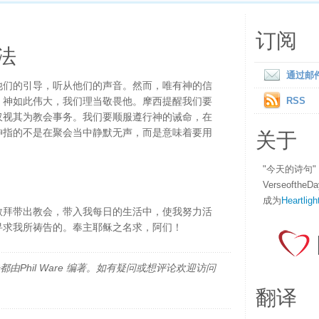
订阅
法
通过邮
他们的引导，听从他们的声音。然而，唯有神的信
。神如此伟大，我们理当敬畏他。摩西提醒我们要
RSS
仅视其为教会事务。我们要顺服遵行神的诫命，在
关于
神指的不是在聚会当中静默无声，而是意味着要用
"今天的诗句
Verseofth
成为
Heartligh
敬拜带出教会，带入我每日的生活中，使我努力活
寻求我所祷告的。奉主耶稣之名求，阿们！
由Phil Ware 编著。如有疑问或想评论欢迎访问
翻译