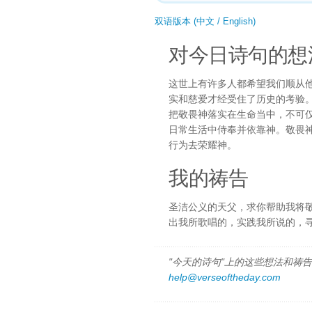
双语版本 (中文 / English)
对今日诗句的想
这世上有许多人都希望我们顺从
实和慈爱才经受住了历史的考验
把敬畏神落实在生命当中，不可
日常生活中侍奉并依靠神。敬畏
行为去荣耀神。
我的祷告
圣洁公义的天父，求你帮助我将
出我所歌唱的，实践我所说的，
"今天的诗句"上的这些想法和祷告都
help@verseoftheday.com