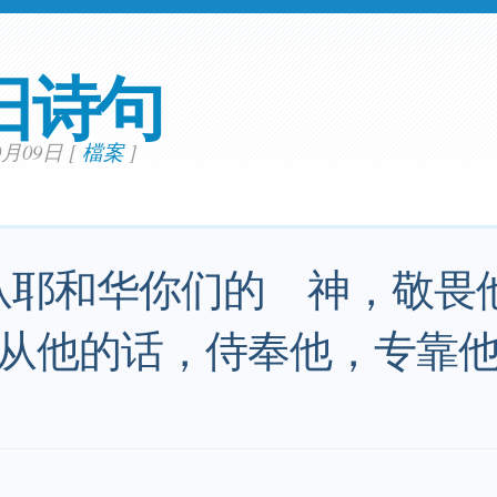
日诗句
10月09日
[
檔案
]
从耶和华你们的 神，敬畏
从他的话，侍奉他，专靠他