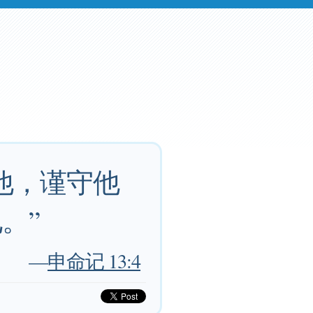
他，谨守他
。”
—
申命记 13:4