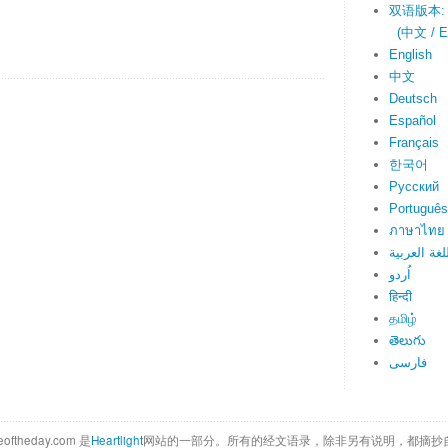
双语版本:
(中文 / En
English
中文
Deutsch
Español
Français
한국어
Русский
Português
ภาษาไทย
لغة العربية
اُردو
हिन्दी
தமிழ்
తెలుగు
فارسی
eoftheday.com 是
Heartlight
网站的一部分。所有的经文语录，除非另有说明，都摘抄