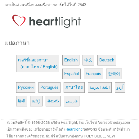
มาเป็นส่วนหนึ่งของเครือข่ายฮาร์ทไล์ในปี 2543
แปลภาษา
เวอร์ชั่นสองภาษา:
English
中文
Deutsch
(ภาษาไทย / English)
Español
Français
한국어
Русский
Português
ภาษาไทย
اللغة العربية
اُردو
हिन्दी
தமிழ்
తెలుగు
فارسی
สงวนลิขสิทธิ์ © 1998-2026 บริษัท Heartlight, Inc เว็บไซต์ Verseoftheday.com
เป็นส่วนหนึ่งของ เครือข่ายฮาร์ทไลท์ (
Heartlight
Network) ข้อพระคัมภีร์ที่นำมา
ใช้มาจากพระคริสตธรรมคัมภีร์ ฉบับภาษาอังกฤษ HOLY BIBLE, NEW