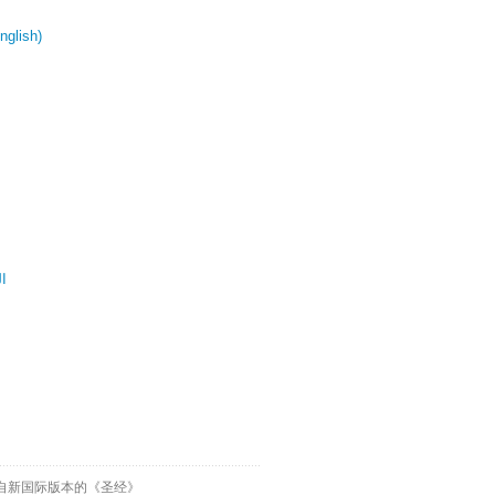
glish)
ال
自新国际版本的《圣经》