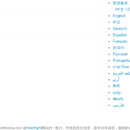
双语版本:
(中文 / En
English
中文
Deutsch
Español
Français
한국어
Русский
Português
ภาษาไทย
لغة العربية
اُردو
हिन्दी
தமிழ்
తెలుగు
فارسی
eoftheday.com 是
Heartlight
网站的一部分。所有的经文语录，除非另有说明，都摘抄