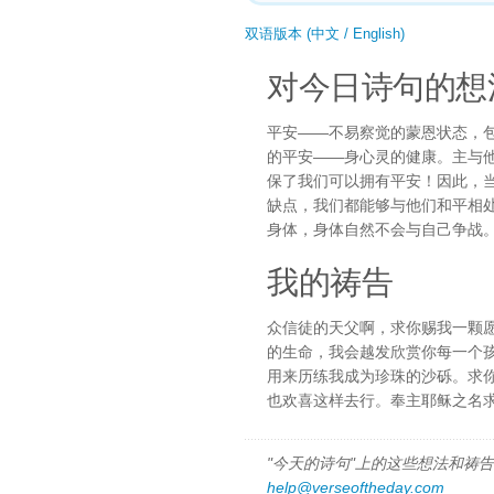
双语版本 (中文 / English)
对今日诗句的想
平安——不易察觉的蒙恩状态，
的平安——身心灵的健康。主与
保了我们可以拥有平安！因此，
缺点，我们都能够与他们和平相
身体，身体自然不会与自己争战
我的祷告
众信徒的天父啊，求你赐我一颗
的生命，我会越发欣赏你每一个
用来历练我成为珍珠的沙砾。求
也欢喜这样去行。奉主耶稣之名
"今天的诗句"上的这些想法和祷告都
help@verseoftheday.com