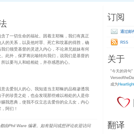
订阅
法
通过邮
包含了一切生命的福祉。因着主耶稣，我们有真正
他人的关系，以及他对罪、死亡和坟墓的得胜，确
RSS
当我们领受基督的灵进入内心，不论弟兄姐妹有何
关于
处。此外，保罗将比喻转向我们，说我们是基督的
。所以要与人和睦相处，并存感恩的心。
"今天的诗句
Verseofth
成为
Heartligh
愿意去爱别人的心。我知道当主耶稣的品格渗透我
孩子的珍贵之处，也会发现那些难以相处的人是你
你赐我恩典，使我不仅立志去爱你的众儿女，内心
求，阿们！
翻译
由Phil Ware 编著。如有疑问或想评论欢迎访问