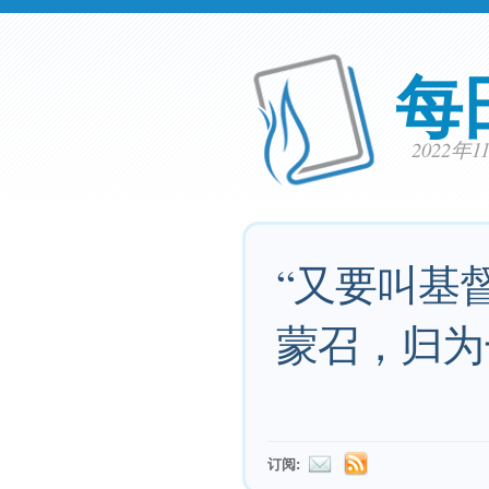
每
2022年
“又要叫基
蒙召，归为
订阅: