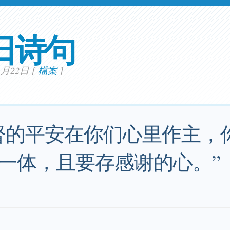
日诗句
11月22日
[
檔案
]
督的平安在你们心里作主，
一体，且要存感谢的心。”