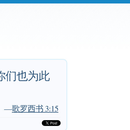
你们也为此
—
歌罗西书 3:15