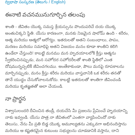
ద్విభాషా సంస్కరణ (తెలుగు / English)
ఈనాటి వచనమునుగూర్చిన తలంపు
శాంతి - జీవితం యొక్క సమస్త శ్రేయస్సును పొందుపరిచే దయ యొక్క
అంతుచిక్కని స్థితి. యేసు కారణంగా, మనకు నిజమైన షాలోమ్ ఉంది - శరీరం,
ఆత్మ మరియు ఆత్మలో ఆరోగ్యం. ఇతరులతో అతని సంబంధాలు, పాపం,
మరణం మరియు సమాధిపై అతని విజయం మనం కూడా శాంతిని కలిగి
ఉండేలా చేస్తుంది! కాబట్టి మనము మన హృదయాలలోకి క్రీస్తు ఆత్మను
స్వీకరించినప్పుడు, మన సహోదర సహోదరీలతో శాంతి స్థితిలో ఎంత
దోషమున్నప్పటికీ జీవించగలము. అంతేకాకుండా, పౌలు మనపై రూపకాలను
మార్చినప్పుడు, మనం క్రీస్తు శరీరం మరియు వాస్తవానికి ఒక శరీరం తనతో
తానే యుద్ధం చేసుకోవాలనుకోదు. కాబట్టి ఇతరులతో శాంతిగా జీవించండి
మరియు కృతజ్ఞతతో అలా చేయండి.
నా ప్రార్థన
విశ్వాసులందరి దీవించిన తండ్రీ, దయచేసి మీ ప్రజలను ప్రేమించే హృదయాన్ని
నాకు ఇవ్వండి. యేసు పాత్ర నా జీవితంలో ఎంతగా వ్యాపించిందో నాకు
తెలుసు, నేను మీ ప్రతి బిడ్డ యొక్క అమూల్యతను ఎక్కువగా అభినందిస్తాను
మరియు ఆ కష్టతరమైన కుటుంబ సభ్యులను చూడడానికి వస్తాను, దాని