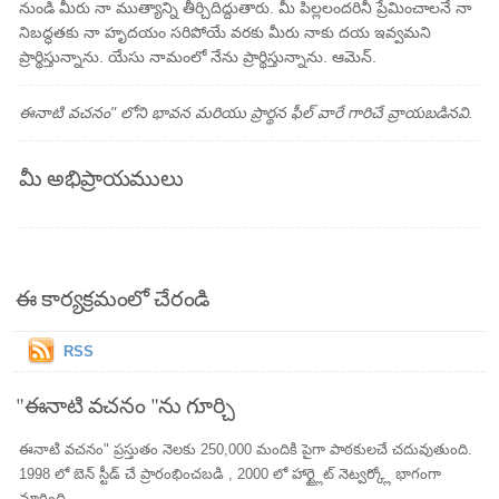
నుండి మీరు నా ముత్యాన్ని తీర్చిదిద్దుతారు. మీ పిల్లలందరినీ ప్రేమించాలనే నా
నిబద్ధతకు నా హృదయం సరిపోయే వరకు మీరు నాకు దయ ఇవ్వమని
ప్రార్థిస్తున్నాను. యేసు నామంలో నేను ప్రార్థిస్తున్నాను. ఆమెన్.
ఈనాటి వచనం" లోని భావన మరియు ప్రార్థన ఫీల్ వారే గారిచే వ్రాయబడినవి.
మీ అభిప్రాయములు
ఈ కార్యక్రమంలో చేరండి
RSS
"ఈనాటి వచనం "ను గూర్చి
ఈనాటి వచనం" ప్రస్తుతం నెలకు 250,000 మందికి పైగా పాఠకులచే చదువుతుంది.
1998 లో బెన్ స్టీడ్ చే ప్రారంభించబడి , 2000 లో హార్ట్లైట్ నెట్వర్క్లో భాగంగా
మారింది.