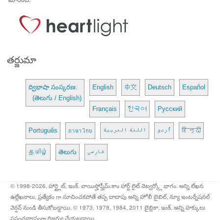
తర్జుమా
ద్విభాషా సంస్కరణ:
English
中文
Deutsch
Español
(తెలుగు / English)
Français
한국어
Русский
Português
ภาษาไทย
اللغة العربية
اُردو
हिन्दी
தமிழ்
తెలుగు
فارسی
© 1998-2026, హార్ట్లైట్, ఇంక్. వాయిస్హోఫ్హీమ్.కాం హార్ట్ లైట్ నెట్వర్క్లో భాగం. అన్ని లేఖన
ఉల్లేఖనాలు, ప్రత్యేకం గా సూచించకపోతే తప్ప దాదాపు అన్ని హోలీ బైబిల్, న్యూ ఇంటర్నేషనల్
వెర్షన్ నుండి తీసుకోబడ్డాయి. © 1973, 1978, 1984, 2011 బైబ్లికా, ఇంక్. అన్ని హక్కులు
ప్రపంచవ్యాప్తంగా రిజర్వు చేయబడ్డాయి.