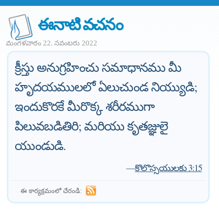
ఈనాటి వచనం
మంగళవారం 22. నవంబరు 2022
క్రీస్తు అనుగ్రహించు సమాధానము మీ
హృదయములలో ఏలుచుండ నియ్యుడి;
ఇందుకొరకే మీరొక్క శరీరముగా
పిలువబడితిరి; మరియు కృతజ్ఞులై
యుండుడి.
—
కొలొస్సయులకు 3:15
ఈ కార్యక్రమంలో చేరండి: