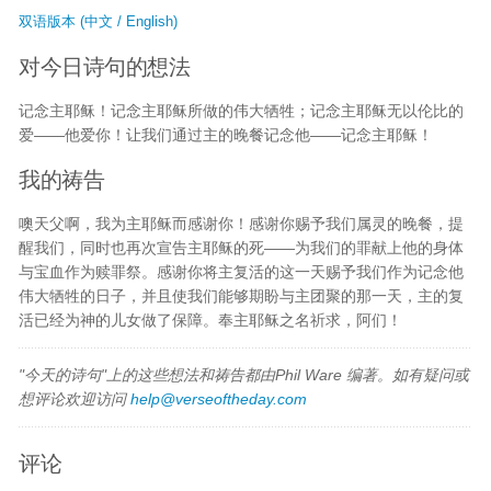
双语版本 (中文 / English)
对今日诗句的想法
记念主耶稣！记念主耶稣所做的伟大牺牲；记念主耶稣无以伦比的
爱——他爱你！让我们通过主的晚餐记念他——记念主耶稣！
我的祷告
噢天父啊，我为主耶稣而感谢你！感谢你赐予我们属灵的晚餐，提
醒我们，同时也再次宣告主耶稣的死——为我们的罪献上他的身体
与宝血作为赎罪祭。感谢你将主复活的这一天赐予我们作为记念他
伟大牺牲的日子，并且使我们能够期盼与主团聚的那一天，主的复
活已经为神的儿女做了保障。奉主耶稣之名祈求，阿们！
"今天的诗句"上的这些想法和祷告都由Phil Ware 编著。如有疑问或
想评论欢迎访问
help@verseoftheday.com
评论