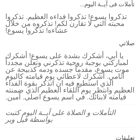
تأملات فى آيــة اليوم...
تذكروا يسوع! تذكروا فداءه العظيم. تذكروا
محبته التي لا تقارن لكم! تذكروه من خلال
عشاءه! تذكروا يسوع!
صلاتي
يا أبي، أشكرك بشدة على يسوع! أشكرك
لمباركتي بوجبة روحية تذكرني وتعلن مجدداً
موت يسوع، مقدماً جسده ودمه كذبيحة عن
آثامي. أشكرك لاعطائي يوم قيامته كاليوم
الذي استطيع فيه ان اتذكر بقوة الفداء
العظيم وانتظر يوم اللقاء العظيم الذي ضمنته
قيامته لابنائك. في اسم يسوع اصلى. آمين.
التأملات و الصلاة على آيــة اليوم كتبت
بواسطة فيل وير
تعليقات