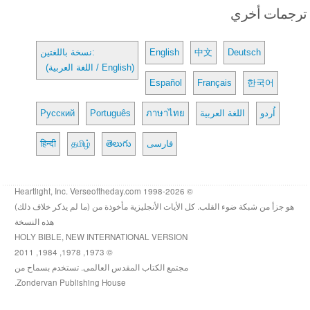
ترجمات أخري
Deutsch
中文
English
نسخة باللغتين:
(اللغة العربية / English)
Español
Français
한국어
اُردو
اللغة العربية
ภาษาไทย
Português
Русский
فارسی
తెలుగు
தமிழ்
हिन्दी
© 1998-2026 Heartlight, Inc. Verseoftheday.com
هو جزأ من شبكة ضوء القلب. كل الأيات الأنجليزية مأخوذة من (ما لم يذكر خلاف ذلك)
هذه النسخة
HOLY BIBLE, NEW INTERNATIONAL VERSION
© 1973, 1978, 1984, 2011
مجتمع الكتاب المقدس العالمى. تستخدم بسماح من
Zondervan Publishing House.