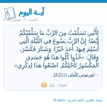
آيــة اليوم
السبت 23. نوفمبر 2024
لأَنَّنِي تَسَلَّمْتُ مِنَ الرَّبِّ مَا سَلَّمْتُكُمْ
أَيْضًا: إِنَّ الرَّبَّ يَسُوعَ فِي اللَّيْلَةِ الَّتِي
أُسْلِمَ فِيهَا، أَخَذَ خُبْزًا. وَشَكَرَ فَكَسَّرَ،
وَقَالَ: «خُذُوا كُلُوا هذَا هُوَ جَسَدِي
الْمَكْسُورُ لأَجْلِكُمُ. اصْنَعُوا هذَا لِذِكْرِي».
—
كورنثوس الأولى 23:11-24
اشترك:
نسخة باللغتين (اللغة العربية / English)