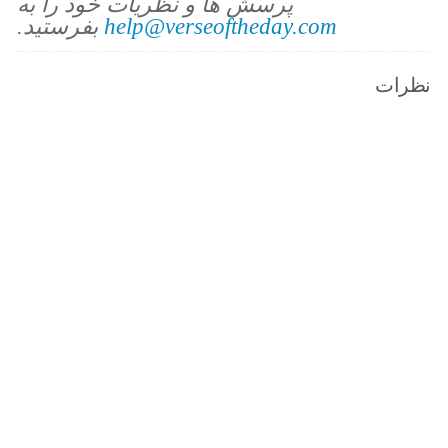
پرسش ها و نظریات خود را به
help@verseoftheday.com
بفرستید.
نظرات