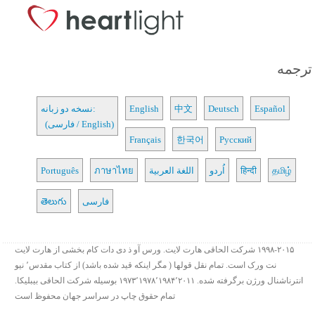
ترجمه
Español
Deutsch
中文
English
نسخه دو زبانه:
(فارسی / English)
Français
한국어
Русский
தமிழ்
हिन्दी
اُردو
اللغة العربية
ภาษาไทย
Português
فارسی
తెలుగు
۱۹۹۸-۲۰۱۵ شرکت الحاقی هارت لایت. ورس آو ذ دی دات کام بخشی از هارت لایت
نت ورک است. تمام نقل قولها ( مگر اینکه قید شده باشد) از کتاب مقدس٬ نیو
انترناشنال ورژن برگرفته شده. ۱۹۷۳٬۱۹۷۸٬۱۹۸۴٬۲۰۱۱ بوسیله شرکت الحاقی بیبلیکا.
تمام حقوق چاپ در سراسر جهان محفوظ است