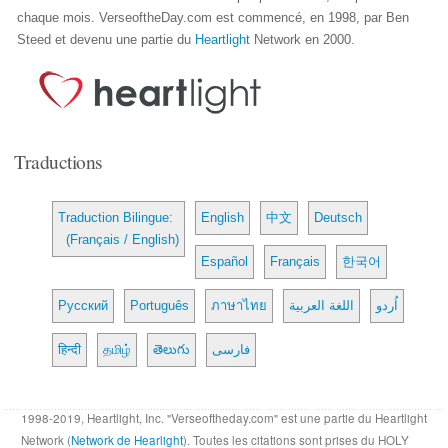
chaque mois. VerseoftheDay.com est commencé, en 1998, par Ben
Steed et devenu une partie du
Heartlight
Network en 2000.
Traductions
Traduction Bilingue:
English
中文
Deutsch
(Français / English)
Español
Français
한국어
Русский
Português
ภาษาไทย
اللغة العربية
اُردو
हिन्दी
தமிழ்
తెలుగు
فارسی
1998-2019, Heartlight, Inc. "Verseoftheday.com" est une partie du Heartlight
Network (
Network de Hearlight
). Toutes les citations sont prises du HOLY