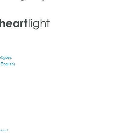
ంస్కరణ:
 English)
اللغة