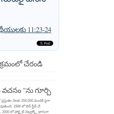
ంథీయులకు 11:23-24
క్రమంలో చేరండి
 వచనం "ను గూర్చి
్రస్తుతం నెలకు 250,000 మందికి పైగా
తుంది. 1998 లో బెన్ స్టీడ్ చే
 2000 లో హార్ట్లైట్ నెట్వర్క్లో భాగంగా