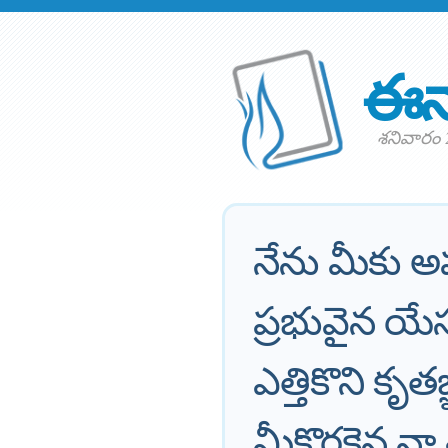
ఈన
శనివారం
నేను మీకు అప
ప్రభువైన యేస
ఎత్తికొని కృతజ
మీకొరకైన నా 