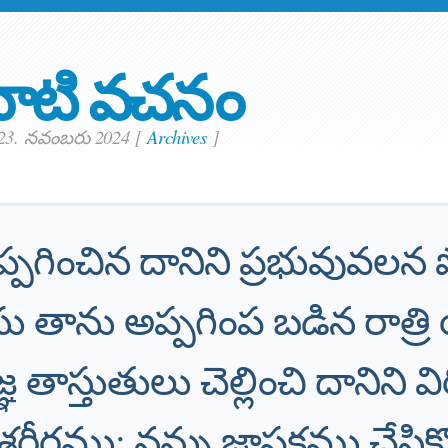
ాటి వచనం
 23. నవంబరు 2024
[
Archives
]
్పగించిన దానిని ప్రభువువలన ప
ు తాను అప్పగింప బడిన రాత్రి 
్ఞ తాస్తుతులు చెల్లించి దానిని వ
శరీరము; నన్ను జ్ఞాపకము చేసికొ