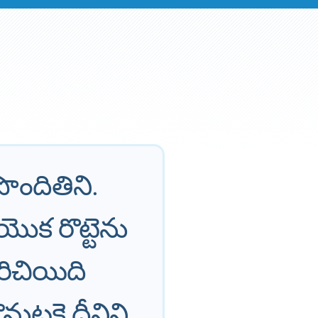
ొందితిని.
యొక రొట్టెను
ిరిచియిది
నుటకై దీనిని