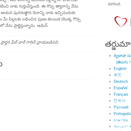
మారింది.
టించి నాకు గుర్తుచేస్తుంది. ఈ గొప్ప త్యాగాన్ని నేను
గా ఆయన పునరుత్థాన దినాన్ని నాకు ఇచ్చినందుకు
 మీ పిల్లలకు లభించిన పుణః కలయిక యొక్క గొప్ప
ు ప్రార్థిస్తున్నాను. ఆమెన్.
తర్జుమా
్థన ఫీల్ వారే గారిచే వ్రాయబడినవి.
ద్విభాషా స
ు
(తెలుగు /
English
中文
Deutsch
Español
Français
한국어
Русский
Português
ภาษาไทย
 العربية