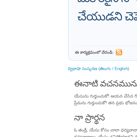
చేయుడని చెప్
ఈ కార్యక్రమంలో చేరండి:
ద్విభాషా సంస్కరణ (తెలుగు / English)
ఈనాటి వచనమును
యేసును గుర్తుంచుకో! ఆయన చేసిన గొప్
ప్రేమను గుర్తుంచుకో! తన ప్రభు భోజనం
నా ప్రార్థన
ఓ తండ్రీ, యేసు కోసం చాలా ధన్యవాదా
ధన్యవాదాలు, యేసు చనిపోయాడని మళ్ళ