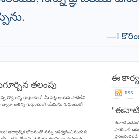
పెను.
—
1 కొరి
ఈ కార్య
గూర్చిన తలంపు
RSS
ప త్యాగాన్ని గుర్తుంచుకో. మీ పట్ల ఆయన సాటిలేని
 ద్వారా అతన్ని గుర్తుంచుకో! యేసును గుర్తుంచుకో!
"ఈనాటి
ఈనాటి వచనం" ప
పాఠకులచే చదువు
లు! ఆధ్యాత్మిక భోజనంతో నన్ను ఆశీర్వదించినందుకు
ప్రారంభించబడి ,
ీ , తన శరీరాన్ని మరియు రక్తాన్ని నా పాపాలకు