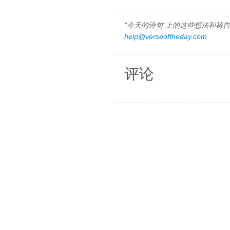
"今天的诗句"上的这些想法和祷告都
help@verseoftheday.com
评论