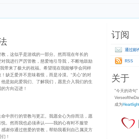
订阅
法
通过邮
管教，这似乎是游戏的一部分。然而现在年长的
爱对我进行严厉管教，慈爱地引导我，不断地鼓励
RSS
为我带来了极大的祝福。希望现在我能够学会同样
关于
！缺乏爱并不意味着恨，而是冷漠。“关心”的对
，他是如此爱我们、了解我们，愿意介入我们的生
国的方向迈进！
"今天的诗句
Verseofth
成为
Heartligh
生命中所行的管教与更正。我愿全心为你而活，愿
喜悦。然而我也必须承认——我的心有时不服管
，感谢你通过慈爱的管教，帮助我看到自己属灵方
阿们！