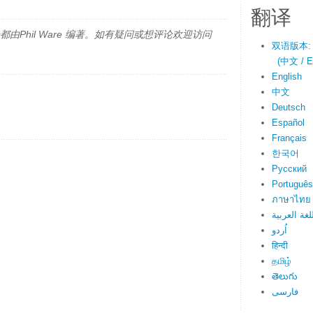
翻译
由Phil Ware 编著。如有疑问或想评论欢迎访问
双语版本:
(中文 / En
English
中文
Deutsch
Español
Français
한국어
Русский
Português
ภาษาไทย
لغة العربية
اُردو
हिन्दी
தமிழ்
తెలుగు
فارسی