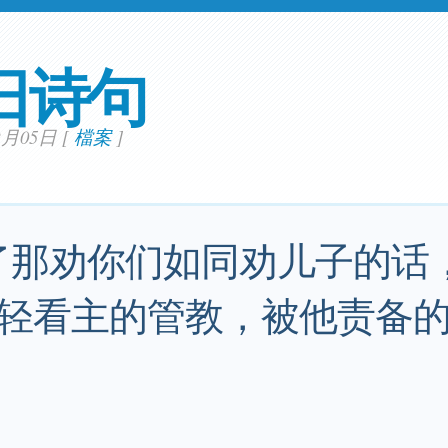
日诗句
12月05日
[
檔案
]
了那劝你们如同劝儿子的话
轻看主的管教，被他责备