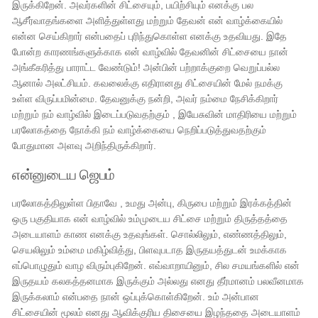
இருக்கிறேன். அவர்களின் சிட்சையும், பயிற்சியும் எனக்கு பல
ஆசீர்வாதங்களை அளித்துள்ளது மற்றும் தேவன் என் வாழ்க்கையில்
என்ன செய்கிறார் என்பதைப் புரிந்துகொள்ள எனக்கு உதவியது. இதே
போன்ற காரணங்களுக்காக என் வாழ்வில் தேவனின் சிட்சையை நான்
அங்கீகரித்து பாராட்ட வேண்டும்! அன்பின் பற்றாக்குறை வெறுப்பல்ல
ஆனால் அலட்சியம். கவலைக்கு எதிரானது சிட்சையின் மேல் நமக்கு
உள்ள விருப்பமின்மை. தேவனுக்கு நன்றி, அவர் நம்மை நேசிக்கிறார்
மற்றும் நம் வாழ்வில் இடைப்படுவதற்கும் , இயேசுவின் மாதிரியை மற்றும்
பரலோகத்தை நோக்கி நம் வாழ்க்கையை நெறிப்படுத்துவதற்கும்
போதுமான அளவு அறிந்திருக்கிறார்.
என்னுடைய ஜெபம்
பரலோகத்திலுள்ள பிதாவே , உமது அன்பு, கிருபை மற்றும் இரக்கத்தின்
ஒரு பகுதியாக என் வாழ்வில் உம்முடைய சிட்சை மற்றும் திருத்தத்தை
அடையாளம் காண எனக்கு உதவுங்கள். சொல்லிலும், எண்ணத்திலும்,
செயலிலும் உம்மை மகிழ்வித்து, பிளவுபடாத இருதயத்துடன் உமக்காக
எப்பொழுதும் வாழ விரும்புகிறேன். எவ்வாறாயினும், சில சமயங்களில் என்
இருதயம் கலகத்தனமாக இருக்கும் அல்லது எனது தீர்மானம் பலவீனமாக
இருக்கலாம் என்பதை நான் ஒப்புக்கொள்கிறேன். உம் அன்பான
சிட்சையின் மூலம் எனது ஆவிக்குரிய திசையை இழந்ததை அடையாளம்