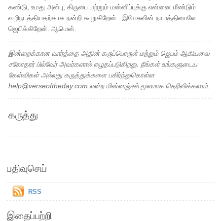
கண்டு, உமது அன்பு, கிருபை மற்றும் மன்னிப்புக்கு என்னை மீண்டும்
வழிநடத்தியதற்காக நன்றி கூறுகிறேன் . இயேசுவின் நாமத்தினாலே
ஜெபிக்கிறேன். ஆமென்.
இன்றைக்கான வார்த்தை அதின் கருப்பொருள் மற்றும் ஜெபம் ஆகியவை
சகோதரர் பில்வேர் அவர்களால் எழுதப்படுகிறது. நீங்கள் உங்களுடைய
கேள்விகள் அல்லது கருத்துக்களை பகிர்ந்துகொள்ள
help@verseoftheday.com என்ற மின்னஞ்சல் மூலமாக தெரிவிக்கலாம்.
கருத்து
பதிவுசெய்
RSS
இதைப்பற்றி