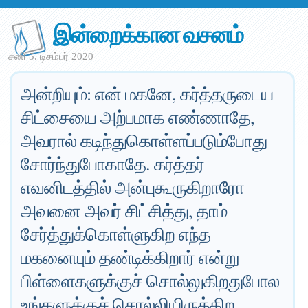
இன்றைக்கான வசனம்
சனி 5. டிசம்பர் 2020
அன்றியும்: என் மகனே, கர்த்தருடைய
சிட்சையை அற்பமாக எண்ணாதே,
அவரால் கடிந்துகொள்ளப்படும்போது
சோர்ந்துபோகாதே. கர்த்தர்
எவனிடத்தில் அன்புகூருகிறாரோ
அவனை அவர் சிட்சித்து, தாம்
சேர்த்துக்கொள்ளுகிற எந்த
மகனையும் தண்டிக்கிறார் என்று
பிள்ளைகளுக்குச் சொல்லுகிறதுபோல
உங்களுக்குச் சொல்லியிருக்கிற