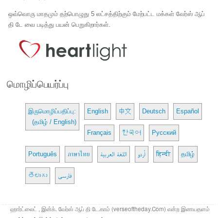
ஒவ்வொரு மாதமும் தற்பொழுது 5 லட்சத்திற்கும் மேற்பட்ட மக்கள் வேர்ஸ் ஆப்
தி டே வை படித்து பயன் பெறுகிறார்கள்.
மொழிப்பெயர்ப்பு
இருமொழிப்பதிப்பு:
English
中文
Deutsch
Español
(தமிழ் / English)
Français
한국어
Русский
Português
ภาษาไทย
اللغة العربية
اُردو
हिन्दी
தமிழ்
తెలుగు
فارسی
ஹார்ட்லைட் , இன்க். வேர்ஸ் ஆப் தி டே.காம் (verseoftheday.Com) என்ற இணயதளம்