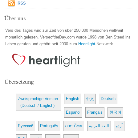
RSS
Über uns
Vers des Tages wird zur Zeit von über 250.000 Menschen weltweit
monatlich gelesen. VerseoftheDay.com wurde 1998 von Ben Steed ins
Leben gerufen und gehört seit 2000 zum
Heartlight
-Netzwerk.
Übersetzung
Zweisprachige Version:
English
中文
Deutsch
(Deutsch / English)
Español
Français
한국어
Русский
Português
ภาษาไทย
اللغة العربية
اُردو