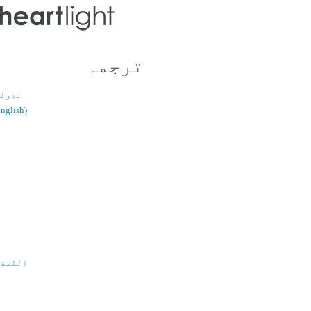
ترجمہ
دولسانی قسم:
(اُردو / ish
اللغة 