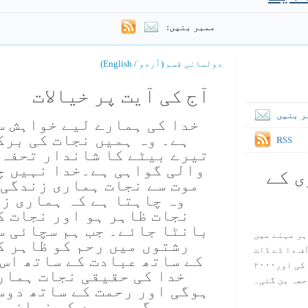
ممبر بنیں:
دولسانی قسم (اُردو / English)
آج کی آیت پر خیالات
ر بنیں
خدا کی ہمارے لیے خواہش س
ہے۔ وہ ہمیں نجات کی برک
RSS
تیرے بیٹے کا شاندار تحفہ 
والی گواہی ہے۔خدا نہیں چ
ی کے
موت سے نجات ہماری زندگی 
وہ چاہتا ہے کہ ہماری ز
نجات ظاہر ہو اور نجات ک
بانٹا جائے۔ جب ہم سچائی س
ہر مہنے میں
رشتوں میں رحم کو ظاہر ک
س آف دا ڈے ڈاٹ
کے ساتھ عبادت کے ساتھ اس 
کام ۱۹۹۸ میں بین سٹیڈ نے شروع کی اور۲۰۰۰
خدا کی حقیقی نجات ہمار
حصہ بن گئی۔
ہوگی اور رحمت کے ساتھ دوس
ہوگی۔ یسوع کی زبان می