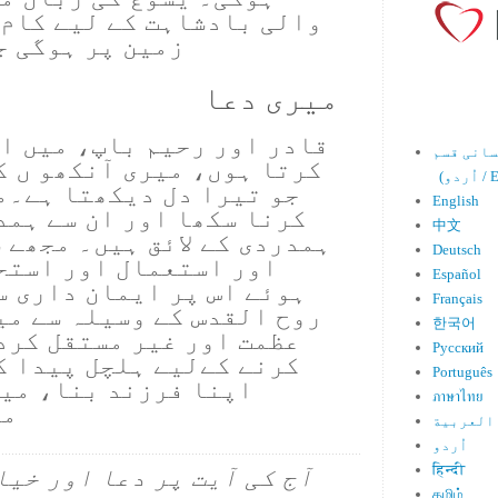
والی بادشاہت کے لیے کام 
زمین پر ہوگی ج
میری دعا
قادر اور رحیم باپ، میں اس
کرتا ہوں، میری آنکھو ں ک
Engl)
جو تیرا دل دیکھتا ہے۔م
English
کرنا سکھا اور ان سے ہمد
中文
ہمدردی کے لائق ہیں۔ مجھے 
Deutsch
اور استعمال اور استح
Español
ہوئے اس پر ایمان داری س
Français
روح القدس کے وسیلہ سے می
한국어
عظمت اور غیر مستقل کرد
Русский
کرنے کےلیے ہلچل پیدا ک
Português
اپنا فرزند بنا، میں
ภาษาไทย
ما
العربية
اُردو
हिन्दी
آج کی آیت پر دعا اور خیا
தமிழ்