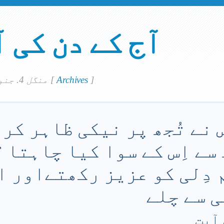
آج کے دن کی 
]
Archives
[
منگل 4. جنوري 2022
س نے تُجھ پر نیکی ظاہر کر
 سے اِس کے سوا کیا چاہتا ؟
 دِلی کو عزیز رکھتےاور ا
ی سے چلے