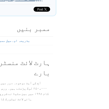
ممبر بنیں
بذریعہ ای۔میل ممب
ہارٹ لائٹ منسٹر
بارے
آج کی آیت موجودہ دور میں 
۲۵۰،۰۰۰ لوگ پڑھتے ہیں۔ ور
ہائی لائٹ نیٹورک کا 