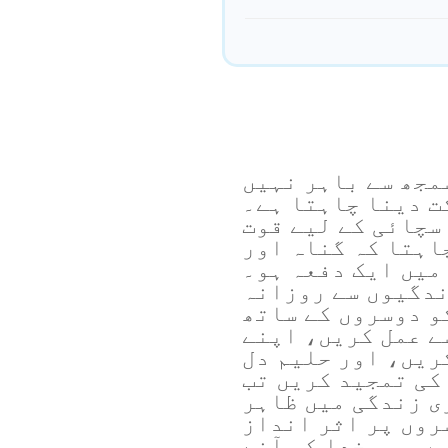
مجھ سے باہر نہیں
ت دینا چاہتا ہے۔
سچائی کے لیے قوت
اہتا کہ گناہ اور
میں ایک دفعہ ہو۔
ندگیوں سے روزانہ
و دوسروں کے ساتھ
ے عمل کریں، اپنے
ریں، اور حلیم دل
کی تمجید کریں تب
ی زندگی میں ظاہر
روں پر اثر انداز
ں، ہم خدا کی آنے