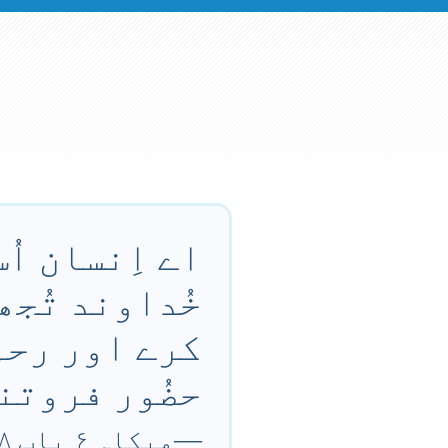
اے اِنسان اُ
خُداوند تُجھ
کرے اور رحم
حضُور فروتن
—
مِیکاہ ۶ باب ۸ آیت