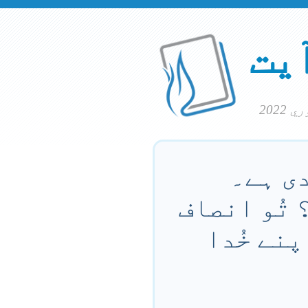
آیت
دی ہے۔
 تُو انصاف
پنے خُدا