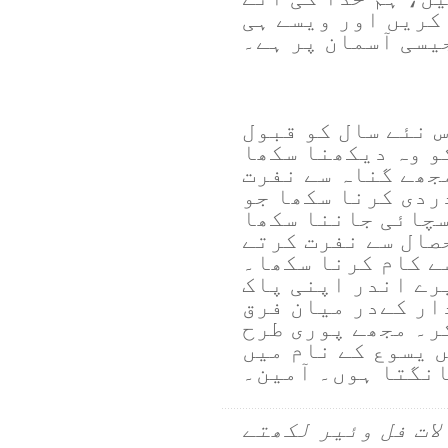
کریں اور ویسے ہی
یسی آسمان پر ہے۔
 نئے سال کو قبول
و وہ دیکھنا سکھا
جھے گناہ سے نفرت
ردی کرنا سکھا جو
سچائی جاننا سکھا
صال سے نفرت کرتے
ے کام کرنا سکھا۔
رے اندر اپنی پاک
ار کےدر میان فرق
ر۔ مجھے پوری طرح
 یسوع کے نام میں
نگتا ہوں۔ آمین۔
لات فل وئیر لکھتے