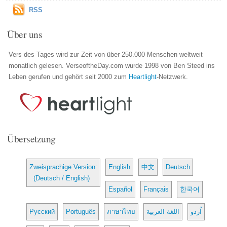
RSS
Über uns
Vers des Tages wird zur Zeit von über 250.000 Menschen weltweit
monatlich gelesen. VerseoftheDay.com wurde 1998 von Ben Steed ins
Leben gerufen und gehört seit 2000 zum
Heartlight
-Netzwerk.
Übersetzung
Zweisprachige Version:
English
中文
Deutsch
(Deutsch / English)
Español
Français
한국어
Русский
Português
ภาษาไทย
اللغة العربية
اُردو