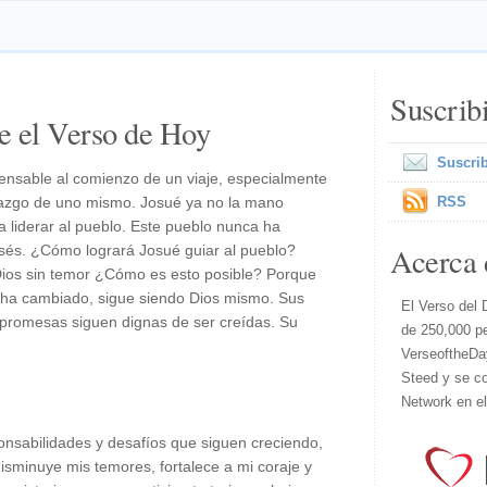
Suscrib
e el Verso de Hoy
Suscrib
pensable al comienzo de un viaje, especialmente
derazgo de uno mismo. Josué ya no la mano
RSS
a liderar al pueblo. Este pueblo nunca ha
Acerca 
sés. ¿Cómo logrará Josué guiar al pueblo?
ios sin temor ¿Cómo es esto posible? Porque
o ha cambiado, sigue siendo Dios mismo. Sus
El Verso del 
promesas siguen dignas de ser creídas. Su
de 250,000 p
VerseoftheDa
Steed y se co
Network en e
onsabilidades y desafíos que siguen creciendo,
sminuye mis temores, fortalece a mi coraje y