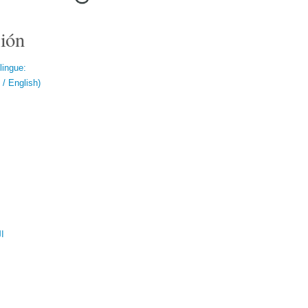
ión
lingue:
/ English)
ال