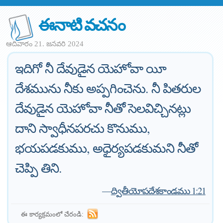
ఈనాటి వచనం
ఆదివారం 21. జనవరి 2024
ఇదిగో నీ దేవుడైన యెహోవా యీ
దేశమును నీకు అప్పగించెను. నీ పితరుల
దేవుడైన యెహోవా నీతో సెలవిచ్చినట్లు
దాని స్వాధీనపరచు కొనుము,
భయపడకుము, అధైర్యపడకుమని నీతో
చెప్పి తిని.
—
ద్వితీయోపదేశకాండము 1:21
ఈ కార్యక్రమంలో చేరండి: