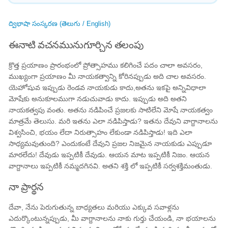
ద్విభాషా సంస్కరణ (తెలుగు / English)
ఈనాటి వచనమునుగూర్చిన తలంపు
క్రొత్త ప్రయాణం ప్రారంభంలో ప్రోత్సాహము కలిగించే పదం చాలా అవసరం,
ముఖ్యంగా ప్రయాణం మీ నాయకత్వాన్ని కోరినప్పుడు అది చాల అవసరం.
యెహోషువ ఇప్పుడు రెండవ నాయకుడు కాదు,అతను ఇకపై అన్నివిధాలా
మోషేకు అనుకూలముగా నడుచువాడు కాదు. ఇప్పుడు అది అతని
నాయకత్వపు వంతు. అతను నడిపించే ప్రజలకు సాటిలేని మోషే నాయకత్వం
మాత్రమే తెలుసు. మరి ఇతను ఎలా నడిపిస్తాడు? ఇతను దేవుని వాగ్దానాలను
విశ్వసించి, భయం లేదా నిరుత్సాహం లేకుండా నడిపిస్తాడు! ఇది ఎలా
సాధ్యమవుతుంది? ఎందుకంటే దేవుని ప్రజల నిజమైన నాయకుడు ఎప్పుడూ
మారలేదు! దేవుడు ఇప్పటికీ దేవుడు. ఆయన మాట ఇప్పటికీ నిజం. ఆయన
వాగ్దానాలు ఇప్పటికీ నమ్మదగినవి. అతని శక్తి లో ఇప్పటికీ సర్వశక్తిమంతుడు.
నా ప్రార్థన
దేవా, నేను పెరుగుతున్న బాధ్యతలు మరియు ఎక్కువ సవాళ్లను
ఎదుర్కొంటున్నప్పుడు, మీ వాగ్దానాలను నాకు గుర్తు చేయండి, నా భయాలను