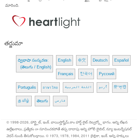
మారింది.
తర్జుమా
ద్విభాషా సంస్కరణ:
English
中文
Deutsch
Español
(తెలుగు / English)
Français
한국어
Русский
Português
ภาษาไทย
اللغة العربية
اُردو
हिन्दी
தமிழ்
తెలుగు
فارسی
© 1998-2026, హార్ట్లైట్, ఇంక్. వాయిస్హోఫ్హీమ్.కాం హార్ట్ లైట్ నెట్వర్క్లో భాగం. అన్ని లేఖన
ఉల్లేఖనాలు, ప్రత్యేకం గా సూచించకపోతే తప్ప దాదాపు అన్ని హోలీ బైబిల్, న్యూ ఇంటర్నేషనల్
వెర్షన్ నుండి తీసుకోబడ్డాయి. © 1973, 1978, 1984, 2011 బైబ్లికా, ఇంక్. అన్ని హక్కులు