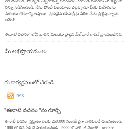
తొలగించండి, నా దృడ నిశ్చయాన్ని బలోపేతం చేయండి మరియు మీ ఇష్టంతో
నన్ను నడిపించండి. నేను పొందే విజయాలు ఎల్లప్పుడూ మీకు మహిమను
మరియు గౌరవాన్ని ఇస్తాయి. ప్రభువైన యేసుక్రీస్తు పేరిట నేను ప్రార్థిస్తున్నాను.
ఆమెన్
ఈనాటి వచనం" లోని భావన మరియు ప్రార్థన ఫీల్ వారే గారిచే వ్రాయబడినవి.
మీ అభిప్రాయములు
ఈ కార్యక్రమంలో చేరండి
RSS
"ఈనాటి వచనం "ను గూర్చి
ఈనాటి వచనం" ప్రస్తుతం నెలకు 250,000 మందికి పైగా పాఠకులచే చదువుతుంది.
1998 లో బెన్ స్టీడ్ చే ప్రారంభించబడి , 2000 లో హార్ట్లైట్ నెట్వర్క్లో భాగంగా