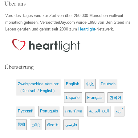
Über uns
Vers des Tages wird zur Zeit von über 250.000 Menschen weltweit
monatlich gelesen. VerseoftheDay.com wurde 1998 von Ben Steed ins
Leben gerufen und gehört seit 2000 zum
Heartlight
-Netzwerk.
Übersetzung
Zweisprachige Version:
English
中文
Deutsch
(Deutsch / English)
Español
Français
한국어
Русский
Português
ภาษาไทย
اللغة العربية
اُردو
हिन्दी
தமிழ்
తెలుగు
فارسی