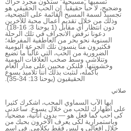
نُسميها "مسيحية" ستكون مجرد حراك
وضجيج، لا حباً حقيقياً. إن الحب الحقيقي هو
تجسيدٌ لسمة المسيح القائمة على التضحية،
وذلك من خلال تقديم أعمال محبة للآخرين
دون انتظار أي مقابل (1 يوحنا 3: 16-18).
دعونا نرفض الانجراف في تلك الرحلة
السنوية نحو بحر من العاطفية المفرطة؛
فكثيرون منا ينسون تلك الجرعة اليومية
الضرورية من الحب، التي غالباً ما تضيع
وتتلاشى وسط صخب العلاقات اليومية
وخشونتها. فلنكن محبين على مدار العام
بأكمله، لنثبت بذلك أننا تلاميذ يسوع
الحقيقيون (يوحنا 13: 34-35).
صلاتي
ايها الآب السماوي المحب، اشكرك كثيرا
على اظهارك للحب من خلال يسوع. ساعدنى
كى احب كما فعل هو — بدون انانية، مضحيا،
وباستمرارية لكى يعرف الآخرون بحبك من
خلال افعالي و ليس فقط بكلامي. في اسم