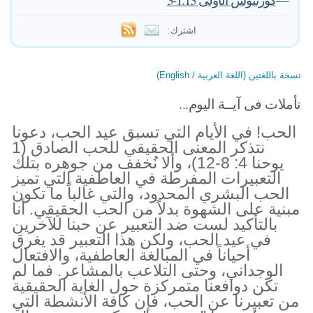
اشترك:
نسخة باللغتين (اللغة العربية / English)
تأملات فى آيــة اليوم...
الحب! في الأيام التي تسبق عيد الحب، دعونا
نتذكر المعنى الحقيقي للحب الصادق (1
يوحنا 4: 8-12)، وألا نُخفف من جوهره بتلك
التعبيرات المفرطة في العاطفية التي تميز
الحب البشري المحدود، والتي غالباً ما تكون
مبنية على الشهوة بدلاً من الحب الحقيقي. أنا
بالتأكيد لست ضد التعبير عن حبنا للآخرين
في عيد الحب، ولكن هذا التعبير قد يغرق
أحياناً في المبالغة العاطفية، والافتعال
الوجداني، وحتى التلاعب بالمشاعر. فما لم
تكن دوافعنا متمركزة حول الغاية الحقيقية
من تعبيرنا عن الحب، فإن كافة الأنشطة التي