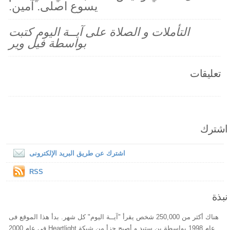
يسوع اصلى. آمين.
التأملات و الصلاة على آيــة اليوم كتبت
بواسطة فيل وير
تعليقات
اشترك
اشترك عن طريق البريد الإلكترونى
RSS
نبذة
هناك أكثر من 250,000 شخص يقرأ "آيــة اليوم" كل شهر. بدأ هذا الموقع فى
عام 1998 بواسطة بن ستيد و أصبح جزأ من شبكة Heartlight فى عام 2000