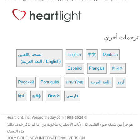
ترجمات أخري
Deutsch
中文
English
نسخة باللغتين:
(اللغة العربية / English)
Español
Français
한국어
اُردو
اللغة العربية
ภาษาไทย
Português
Русский
فارسی
తెలుగు
தமிழ்
हिन्दी
© 1998-2026 Heartlight, Inc. Verseoftheday.com
هو جزأ من شبكة ضوء القلب. كل الأيات الأنجليزية مأخوذة من (ما لم يذكر خلاف ذلك)
هذه النسخة
HOLY BIBLE, NEW INTERNATIONAL VERSION