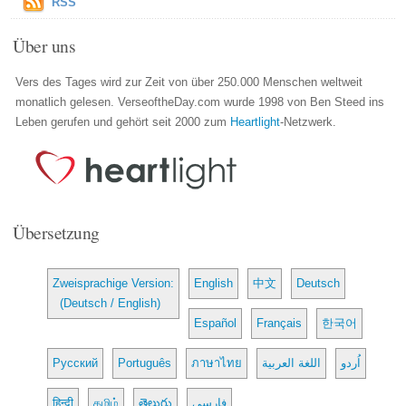
RSS
Über uns
Vers des Tages wird zur Zeit von über 250.000 Menschen weltweit
monatlich gelesen. VerseoftheDay.com wurde 1998 von Ben Steed ins
Leben gerufen und gehört seit 2000 zum
Heartlight
-Netzwerk.
Übersetzung
Zweisprachige Version:
English
中文
Deutsch
(Deutsch / English)
Español
Français
한국어
Русский
Português
ภาษาไทย
اللغة العربية
اُردو
हिन्दी
தமிழ்
తెలుగు
فارسی