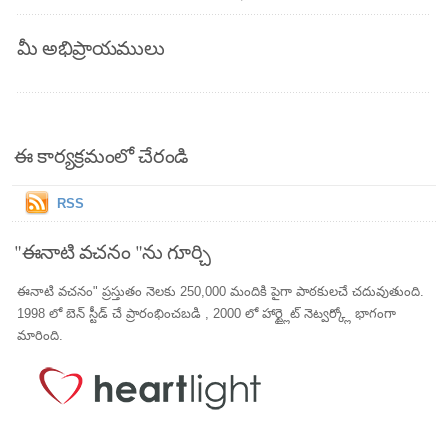
మీ అభిప్రాయములు
ఈ కార్యక్రమంలో చేరండి
RSS
"ఈనాటి వచనం "ను గూర్చి
ఈనాటి వచనం" ప్రస్తుతం నెలకు 250,000 మందికి పైగా పాఠకులచే చదువుతుంది.
1998 లో బెన్ స్టీడ్ చే ప్రారంభించబడి , 2000 లో హార్ట్లైట్ నెట్వర్క్లో భాగంగా
మారింది.