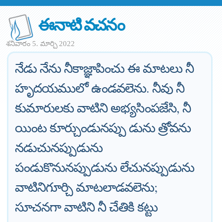
ఈనాటి వచనం
శనివారం 5. మార్చి 2022
నేడు నేను నీకాజ్ఞాపించు ఈ మాటలు నీ
హృదయములో ఉండవలెను. నీవు నీ
కుమారులకు వాటిని అభ్యసింపజేసి, నీ
యింట కూర్చుండునప్పు డును త్రోవను
నడుచునప్పుడును
పండుకొనునప్పుడును లేచునప్పుడును
వాటినిగూర్చి మాటలాడవలెను;
సూచనగా వాటిని నీ చేతికి కట్టు