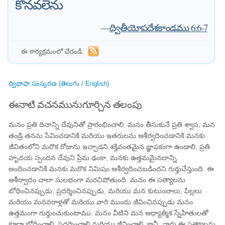
కొనవలెను
—
ద్వితీయోపదేశకాండము 6:6-7
ఈ కార్యక్రమంలో చేరండి:
ద్విభాషా సంస్కరణ (తెలుగు / English)
ఈనాటి వచనమునుగూర్చిన తలంపు
మనం ప్రతి దినాన్ని దేవునితో ప్రారంభించాలి. మనం తీసుకునే ప్రతి శ్వాస, మన
తండ్రి తనను సేవించడానికి మరియు ఇతరులను ఆశీర్వదించడానికి మనకు
జీవితంలోని మరొక రోజును ఇచ్చాడని శక్తివంతమైన జ్ఞాపకంగా ఉండాలి. ప్రతి
హృదయ స్పందన దేవుని ప్రేమ ఢంకా, మనకు ఉత్తమమైనదాన్ని
అందించడానికి మనకు మరొక నిమిషం ఆశీర్వదించబడిందని గుర్తుచేస్తుంది. ఈ
ఆశీర్వాదం చాలా సులభంగా మరచిపోతుంది. మనం ఈ సత్యాలను
బోధించినప్పుడు, ప్రదర్శించినప్పుడు, మరియు మన కుటుంబాలు, పిల్లలు
మరియు మనవరాళ్లతో మరియు వారి ముందు జీవించినప్పుడు మనం
ఉత్తమంగా గుర్తుంచుకుంటాము. మనం వీటిని మన ఆధ్యాత్మిక స్నేహితులతో
కూడా బోధించాలి, ప్రదర్శించాలి మరియు జీవించాలి. కానీ, వారు ఈ సత్యాలను