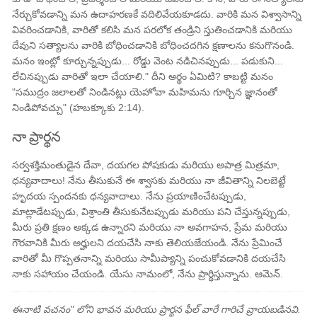
నేర్చుకోవడాన్ని మన ఉదాహరణకే వదిలివేయకూడదు. వారికి మన విశ్వాసాన్ని
వివరించడానికి, వారితో కలిసి మన పరలోక తండ్రిని స్తుతించడానికి మరియు
దేవుని సత్యాలను వారికి బోధించడానికి బోధించదగిన క్షణాలను కనుగొనండి.
మనం ఇంట్లో కూర్చున్నప్పుడు... రోడ్డు వెంట నడిచినప్పుడు... పడుకుని...
లేచినప్పుడు వారితో ఇలా చేయాలి." దీని అర్థం ఏమిటి? కాబట్టి మనం
"సముద్రం జలాలతో నిండినట్లు యెహోవా మహిమను గూర్చిన జ్ఞానంతో
నిండిపోవచ్చు" (హబక్కూకు 2:14).
నా ప్రార్థన
సర్వశక్తిమంతుడైన దేవా, దయగల పోషకుడు మరియు అపాత్ర మిత్రమా,
ధన్యవాదాలు! నేను తీసుకునే ఈ శ్వాసకు మరియు నా జీవితాన్ని నిలబెట్టే
హృదయ స్పందనకు ధన్యవాదాలు. నేను ప్రయాణించేటప్పుడు,
మాట్లాడేటప్పుడు, విశ్రాంతి తీసుకునేటప్పుడు మరియు పని చేస్తున్నప్పుడు,
మీరు ప్రతి క్షణం అక్కడ ఉన్నారని మరియు నా అవగాహన, ప్రేమ మరియు
గౌరవానికి మీరు అర్హులని దయచేసి నాకు తెలియజేయండి. నేను ప్రేమించే
వారితో మీ గొప్పతనాన్ని మరియు సామీప్యాన్ని పంచుకోవడానికి దయచేసి
నాకు సహాయం చేయండి. యేసు నామంలో, నేను ప్రార్థిస్తున్నాను. ఆమెన్.
ఈనాటి వచనం" లోని భావన మరియు ప్రార్థన ఫీల్ వారే గారిచే వ్రాయబడినవి.