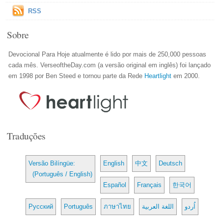
RSS
Sobre
Devocional Para Hoje atualmente é lido por mais de 250,000 pessoas
cada mês. VerseoftheDay.com (a versão original em inglês) foi lançado
em 1998 por Ben Steed e tornou parte da Rede
Heartlight
em 2000.
Traduções
Versão Bilíngüe:
English
中文
Deutsch
(Português / English)
Español
Français
한국어
Русский
Português
ภาษาไทย
اللغة العربية
اُردو