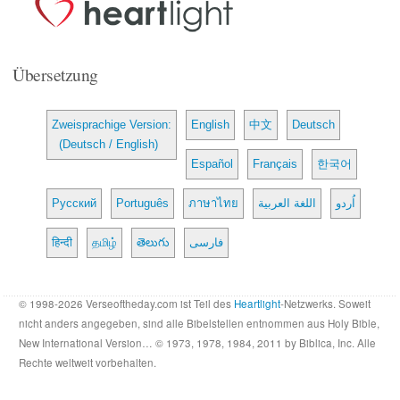
Übersetzung
Zweisprachige Version:
English
中文
Deutsch
(Deutsch / English)
Español
Français
한국어
Русский
Português
ภาษาไทย
اللغة العربية
اُردو
हिन्दी
தமிழ்
తెలుగు
فارسی
© 1998-2026 Verseoftheday.com ist Teil des
Heartlight
-Netzwerks. Soweit
nicht anders angegeben, sind alle Bibelstellen entnommen aus Holy Bible,
New International Version… © 1973, 1978, 1984, 2011 by Biblica, Inc. Alle
Rechte weltweit vorbehalten.