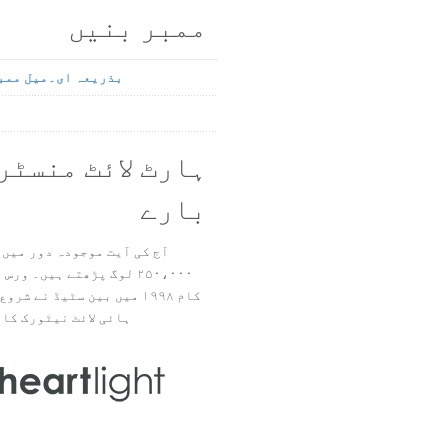
ممبر بنیں
بذریعہ ای۔میل ممب
ہارٹ لائٹ منسٹر
بارے
آج کی آیت موجودہ دور میں 
۲۵۰،۰۰۰ لوگ پڑھتے ہیں۔ ور
ہائی لائٹ نیٹورک کا 