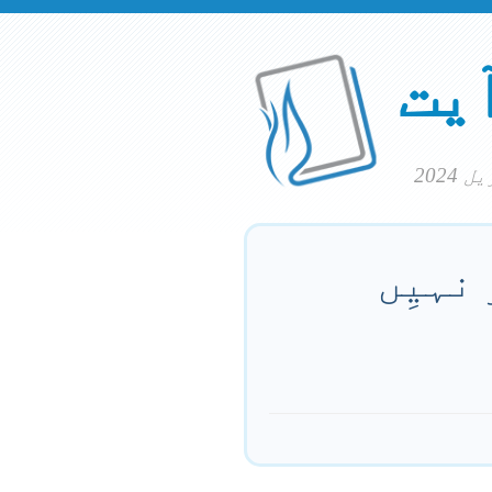
آیت
نہیِں