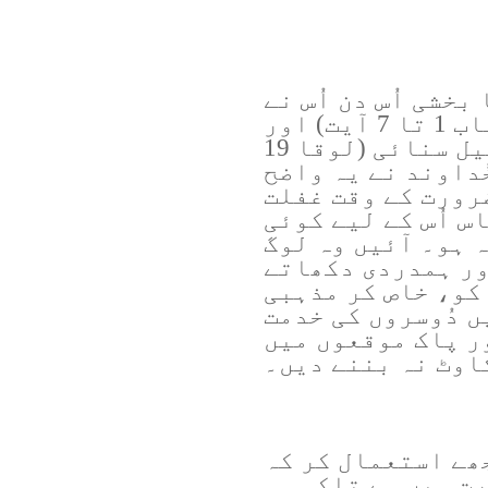
بخشی اُس دن اُس نے
یہ اصول سکھایا (مرقس 3 باب 1 تا 7 آیت) اور
اُس نے نیک سامری کی تمثیل سنائی (لوقا 19
ہمارے خُداوند نے یہ واضح
رورت کے وقت غفلت
س اُس کے لیے کوئی
 ہو۔ آئیں وہ لوگ
ور ہمدردی دکھاتے
کو، خاص کر مذہبی
ں دُوسروں کی خدمت
ر پاک موقعوں میں
اوٹ نہ بننے دیں۔
ھے استعمال کر کہ
ت میں ہے تاکہ وہ