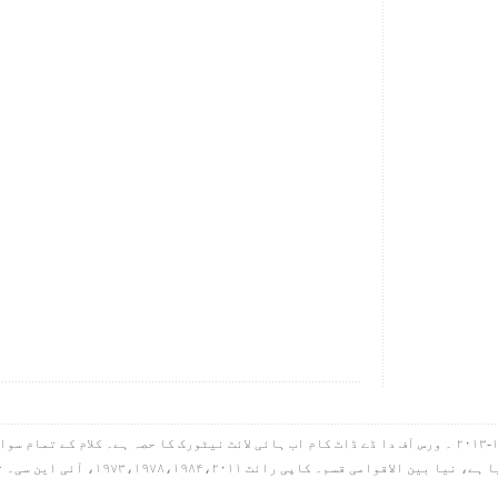
ہائی لائٹ آئی این سی۔ کاپی رائٹ ۱۹۹۸-۲۰۱۳ ۔ ورس آف دا ڈے ڈاٹ کام اب ہائی لائٹ نیٹورک کا حصہ ہے۔ کل
گیا ہے، سب کچھ بائبل مقدس سے لیا گیا ہے، 