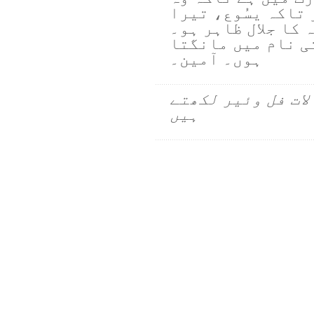
تاکہ یسُوع، تیرا
 کا جلال ظاہر ہو۔
ی نام میں مانگتا
ہوں۔ آمین۔
لات فل وئیر لکھتے
ہیں