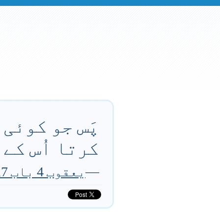
پَس جو کوئی 
کرتا اُس کے 
—
یعقوب 4 باب 17 آیت