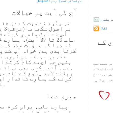
دولسانی قسم (اُردو / English)
آج کی آیت پر خیالات
ر بنیں
جب یسُوع نے سبت کے دن شفا 
RSS
باب 29 تا 37 آیت)۔ 
ی کے
کر دیا کہ ضرورت مند کی ض
کرنا بدی ہے، خواہ آپ کے پا
مذہبی بہانہ ہی کیوں نہ
بنیں جو اچھے کام کرتے ا
ہر مہنے میں
ہیں۔ آئیں کسی بھی بہانے 
س آف دا ڈے ڈاٹ
بہانے کو، یسُوع کے نام می
کام ۱۹۹۸ میں بین سٹیڈ نے شروع کی اور۲۰۰۰
کرنے کے ہمارے شاندار او
حصہ بن گئی۔
رک
میری دعا
پیارے باپ، براہِ کرم مج
کسی کی خدمت کروں جو ضرور