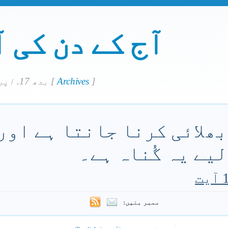
آج کے دن کی 
]
Archives
[
بدھ 17. اپريل 2024
بھلائی کرنا جانتا ہے اور 
لیے یہ گُناہ ہے۔
ممبر بنیں: