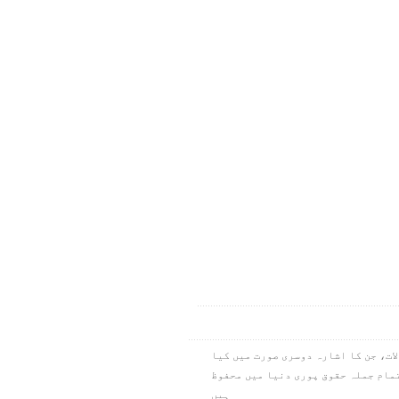
ام کے تمام سوالات، جن کا اشارہ دوسری صورت میں کیا
نیا بین الاقوامی قسم۔ کاپی رائٹ ۱۹۷۳،۱۹۷۸،۱۹۸۴،۲۰۱۱، آئی این سی۔ تمام جملہ حقوق پوری دنیا میں محفوظ
ہیں