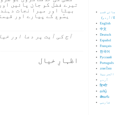
تیرے فضل کو جان پائیں اور 
بیٹا اور میرا نجات دہندہ
یسُوع کے پیارے اور قیمت
Engl)
English
中文
Deutsch
آج کی آیت پر دعا اور خیا
Español
Français
한국어
Русский
اظہارِ خیال
Português
ภาษาไทย
العربية
اُردو
हिन्दी
தமிழ்
తెలుగు
فارسی