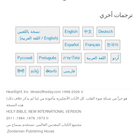
ترجمات أخري
Deutsch
中文
English
نسخة باللغتين:
(اللغة العربية / English)
Español
Français
한국어
اُردو
اللغة العربية
ภาษาไทย
Português
Русский
فارسی
తెలుగు
தமிழ்
हिन्दी
© 1998-2026 Heartlight, Inc. Verseoftheday.com
هو جزأ من شبكة ضوء القلب. كل الأيات الأنجليزية مأخوذة من (ما لم يذكر خلاف ذلك)
هذه النسخة
HOLY BIBLE, NEW INTERNATIONAL VERSION
© 1973, 1978, 1984, 2011
مجتمع الكتاب المقدس العالمى. تستخدم بسماح من
Zondervan Publishing House.