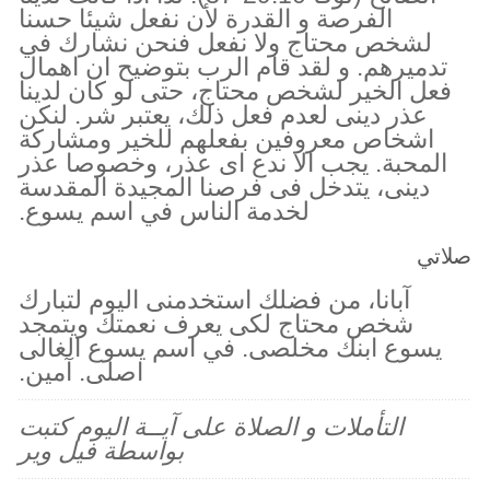
الفرصة و القدرة لأن نفعل شيئا حسنا
لشخص محتاج ولا نفعل فنحن نشارك في
تدميرهم. و لقد قام الرب بتوضيح ان اهمال
فعل الخير لشخص محتاج، حتى لو كان لدينا
عذر دينى لعدم فعل ذلك، يعتبر شر. لنكن
اشخاص معروفين بفعلهم للخير ومشاركة
المحبة. يجب الا ندع اى عذر، وخصوصا عذر
دينى، يتدخل فى فرصنا المجيدة المقدسة
لخدمة الناس في اسم يسوع.
صلاتي
آبانا، من فضلك استخدمنى اليوم لتبارك
شخص محتاج لكى يعرف نعمتك ويتمجد
يسوع ابنك مخلصى. في اسم يسوع الغالى
اصلى. آمين.
التأملات و الصلاة على آيــة اليوم كتبت
بواسطة فيل وير