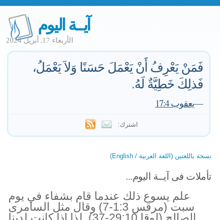
آيــة اليوم
الأربعاء 17. أبريل 2024
فَمَنْ يَعْرِفُ أَنْ يَعْمَلَ حَسَنًا وَلاَ يَعْمَلُ،
فَذلِكَ خَطِيَّةٌ لَهُ.
—
يعقوب 17:4
اشترك:
نسخة باللغتين (اللغة العربية / English)
تأملات فى آيــة اليوم...
علم يسوع ذلك عندما قام بشفاء في يوم
سبت (مرقس 1:3-7) وقال مثل السامرى
الصالح (لوقا 29:10-37). لذا اذا كانت لدينا