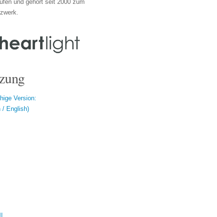
ufen und gehört seit 2000 zum
tzwerk.
zung
hige Version:
/ English)
ال