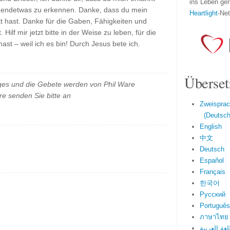
ins Leben ger
irgendetwas zu erkennen. Danke, dass du mein
Heartlight
-Ne
t hast. Danke für die Gaben, Fähigkeiten und
Hilf mir jetzt bitte in der Weise zu leben, für die
st – weil ich es bin! Durch Jesus bete ich.
Überset
es und die Gebete werden von Phil Ware
e senden Sie bitte an
Zweisprac
(Deutsch 
English
中文
Deutsch
Español
Français
한국어
Русский
Português
ภาษาไทย
لغة العربية