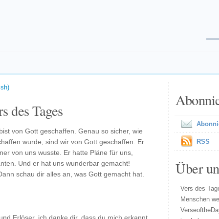
ish)
Abonni
s des Tages
Abonni
bist von Gott geschaffen. Genau so sicher, wie
chaffen wurde, sind wir von Gott geschaffen. Er
RSS
ner von uns wusste. Er hatte Pläne für uns,
Über un
anten. Und er hat uns wunderbar gemacht!
ann schau dir alles an, was Gott gemacht hat.
Vers des Tage
Menschen wel
VerseoftheDa
und Erlöser, ich danke dir, dass du mich erkannt