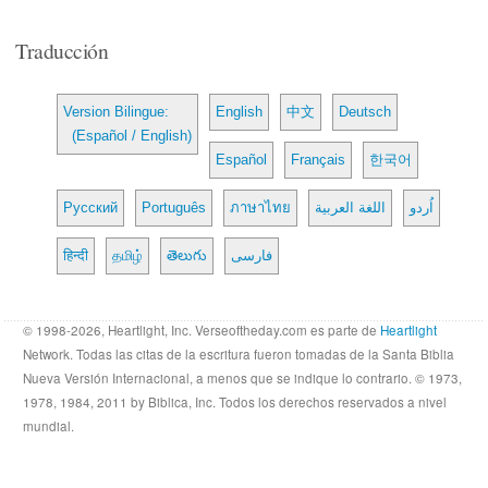
Traducción
Version Bilingue:
English
中文
Deutsch
(Español / English)
Español
Français
한국어
Русский
Português
ภาษาไทย
اللغة العربية
اُردو
हिन्दी
தமிழ்
తెలుగు
فارسی
© 1998-2026, Heartlight, Inc. Verseoftheday.com es parte de
Heartlight
Network. Todas las citas de la escritura fueron tomadas de la Santa Biblia
Nueva Versión Internacional, a menos que se indique lo contrario. © 1973,
1978, 1984, 2011 by Biblica, Inc. Todos los derechos reservados a nivel
mundial.