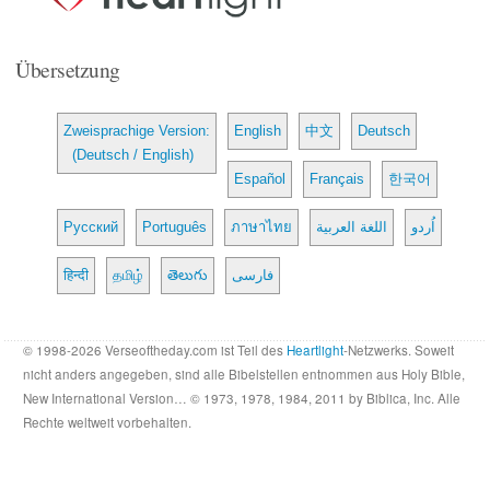
Übersetzung
Zweisprachige Version:
English
中文
Deutsch
(Deutsch / English)
Español
Français
한국어
Русский
Português
ภาษาไทย
اللغة العربية
اُردو
हिन्दी
தமிழ்
తెలుగు
فارسی
© 1998-2026 Verseoftheday.com ist Teil des
Heartlight
-Netzwerks. Soweit
nicht anders angegeben, sind alle Bibelstellen entnommen aus Holy Bible,
New International Version… © 1973, 1978, 1984, 2011 by Biblica, Inc. Alle
Rechte weltweit vorbehalten.